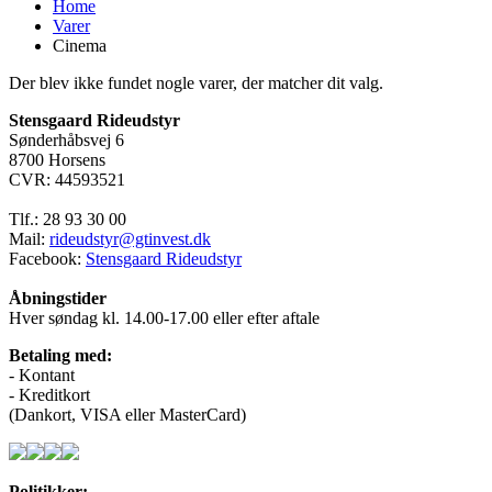
Home
Varer
Cinema
Der blev ikke fundet nogle varer, der matcher dit valg.
Stensgaard Rideudstyr
Sønderhåbsvej 6
8700 Horsens
CVR: 44593521
Tlf.: 28 93 30 00
Mail:
rideudstyr@gtinvest.dk
Facebook:
Stensgaard Rideudstyr
Åbningstider
Hver søndag kl. 14.00-17.00 eller efter aftale
Betaling med:
- Kontant
- Kreditkort
(Dankort, VISA eller MasterCard)
Politikker: