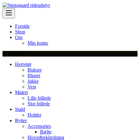
Skip
to
content
Forside
Shop
Om
Min konto
Category
Herretøj
Bukser
Bluser
Jakke
Vest
Maleri
Lille billede
Stor billede
Stald
Holder
Rytter
Accessories
Bælte
Hovedbeklædning