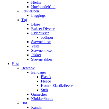
Hjelm
Hue/pandebånd
Støvler/ben
Leggings
Tøj
Bluse
Bukser Diverse
Ridebukser
Jodhpur
Stævnebluse
Veste
Stævnebukser
Jakker
Stævnejakker
Hest
Ben/hov
Bandager
Elastik
Fleece
Kombi Elastik/fleece
Strik
Gamacher
Klokker/boots
Bid
Kandar