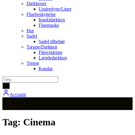
Dækkener
Underdyne/Liner
Fluebeskyttelse
Insektdækken
Fluemaske
Hut
Sadel
Sadel tilbehør
Tæppe/Dækken
Fleecetæppe
Lændedækken
Trense
Kandar
Account
Tag:
Cinema