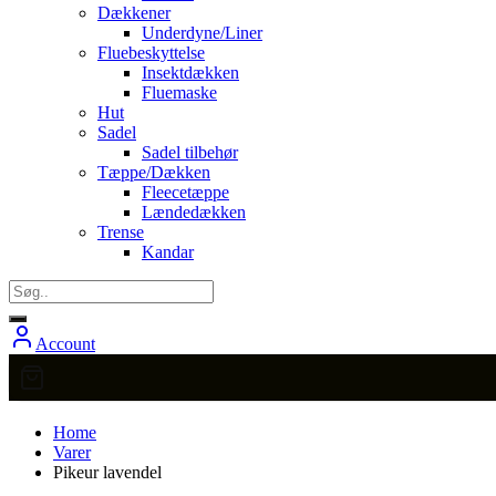
Dækkener
Underdyne/Liner
Fluebeskyttelse
Insektdækken
Fluemaske
Hut
Sadel
Sadel tilbehør
Tæppe/Dækken
Fleecetæppe
Lændedækken
Trense
Kandar
Account
Home
Varer
Pikeur lavendel