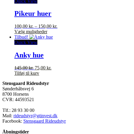
Quick View
Pikeur huer
Prisinterval:
100,00
kr.
–
150,00
kr.
Dette
100,00 kr.
Vælg muligheder
vare
til
Tilbud!
har
150,00 kr.
Quick View
flere
varianter.
Anky hue
Mulighederne
kan
Den
Den
145,00
kr.
75,00
kr.
vælges
oprindelige
aktuelle
Tilføj til kurv
på
pris
pris
varesiden
Stensgaard Rideudstyr
var:
er:
Sønderhåbsvej 6
145,00 kr..
75,00 kr..
8700 Horsens
CVR: 44593521
Tlf.: 28 93 30 00
Mail:
rideudstyr@gtinvest.dk
Facebook:
Stensgaard Rideudstyr
Åbningstider