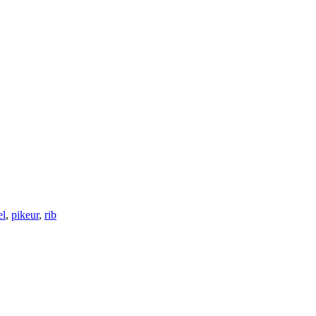
el
,
pikeur
,
rib