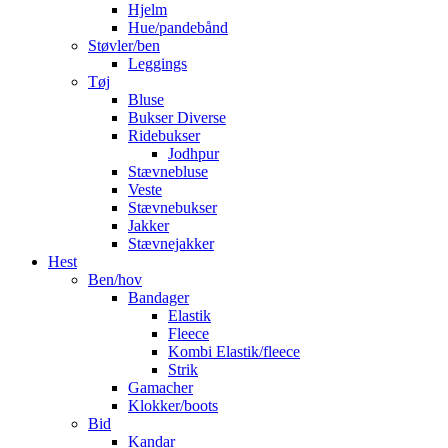
Hjelm
Hue/pandebånd
Støvler/ben
Leggings
Tøj
Bluse
Bukser Diverse
Ridebukser
Jodhpur
Stævnebluse
Veste
Stævnebukser
Jakker
Stævnejakker
Hest
Ben/hov
Bandager
Elastik
Fleece
Kombi Elastik/fleece
Strik
Gamacher
Klokker/boots
Bid
Kandar