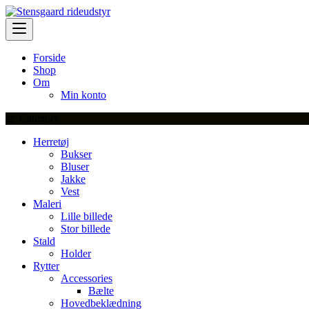
Skip
to
content
Forside
Shop
Om
Min konto
Category
Herretøj
Bukser
Bluser
Jakke
Vest
Maleri
Lille billede
Stor billede
Stald
Holder
Rytter
Accessories
Bælte
Hovedbeklædning