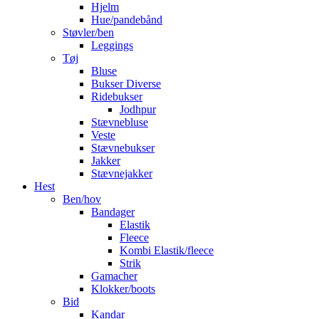
Hjelm
Hue/pandebånd
Støvler/ben
Leggings
Tøj
Bluse
Bukser Diverse
Ridebukser
Jodhpur
Stævnebluse
Veste
Stævnebukser
Jakker
Stævnejakker
Hest
Ben/hov
Bandager
Elastik
Fleece
Kombi Elastik/fleece
Strik
Gamacher
Klokker/boots
Bid
Kandar