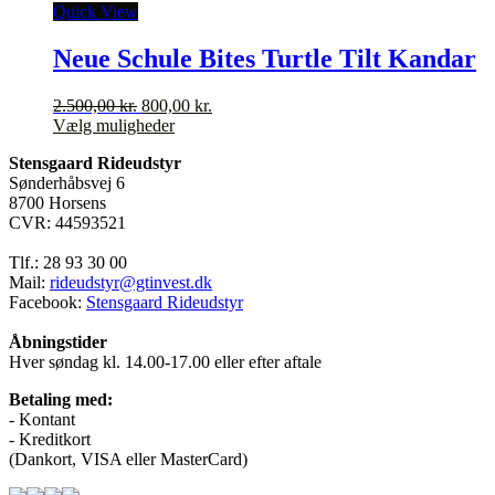
var:
har
er:
Quick View
825,00 kr..
flere
250,00 kr..
varianter.
Neue Schule Bites Turtle Tilt Kandar
Mulighederne
kan
Den
Den
2.500,00
kr.
800,00
kr.
vælges
oprindelige
Dette
aktuelle
Vælg muligheder
på
pris
vare
pris
varesiden
Stensgaard Rideudstyr
var:
har
er:
Sønderhåbsvej 6
2.500,00 kr..
flere
800,00 kr..
8700 Horsens
varianter.
CVR: 44593521
Mulighederne
kan
Tlf.: 28 93 30 00
vælges
Mail:
rideudstyr@gtinvest.dk
på
Facebook:
Stensgaard Rideudstyr
varesiden
Åbningstider
Hver søndag kl. 14.00-17.00 eller efter aftale
Betaling med:
- Kontant
- Kreditkort
(Dankort, VISA eller MasterCard)