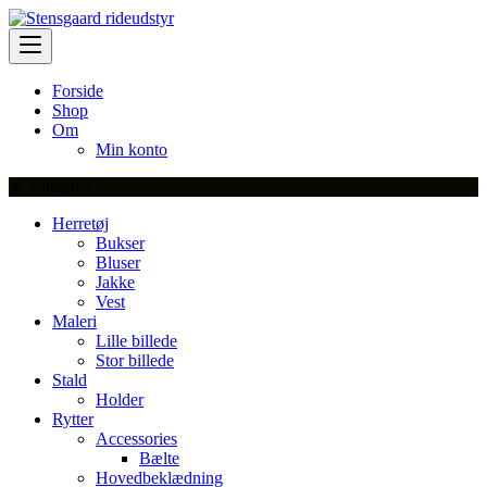
Skip
to
content
Forside
Shop
Om
Min konto
Category
Herretøj
Bukser
Bluser
Jakke
Vest
Maleri
Lille billede
Stor billede
Stald
Holder
Rytter
Accessories
Bælte
Hovedbeklædning