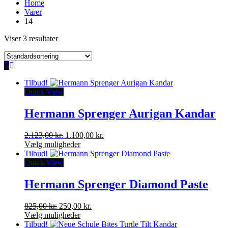
Home
Varer
14
Viser 3 resultater
Tilbud!
Quick View
Hermann Sprenger Aurigan Kandar
Den
Den
2.123,00
kr.
1.100,00
kr.
oprindelige
Dette
aktuelle
Vælg muligheder
pris
vare
pris
Tilbud!
var:
har
er:
Quick View
2.123,00 kr..
flere
1.100,00 kr..
varianter.
Hermann Sprenger Diamond Paste
Mulighederne
kan
Den
Den
825,00
kr.
250,00
kr.
vælges
oprindelige
Dette
aktuelle
Vælg muligheder
på
pris
vare
pris
Tilbud!
varesiden