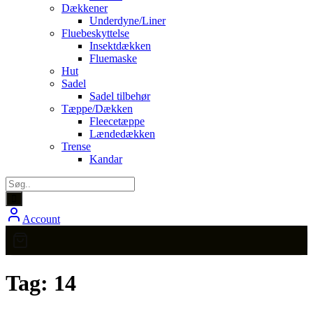
Dækkener
Underdyne/Liner
Fluebeskyttelse
Insektdækken
Fluemaske
Hut
Sadel
Sadel tilbehør
Tæppe/Dækken
Fleecetæppe
Lændedækken
Trense
Kandar
Account
Tag:
14