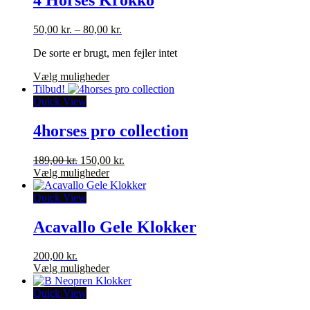
Mulighederne
kan
Prisinterval:
50,00
kr.
–
80,00
kr.
vælges
50,00 kr.
på
De sorte er brugt, men fejler intet
til
varesiden
80,00 kr.
Dette
Vælg muligheder
vare
Tilbud!
har
Quick View
flere
varianter.
4horses pro collection
Mulighederne
kan
Den
Den
189,00
kr.
150,00
kr.
vælges
oprindelige
Dette
aktuelle
Vælg muligheder
på
pris
vare
pris
varesiden
var:
har
er:
Quick View
189,00 kr..
flere
150,00 kr..
varianter.
Acavallo Gele Klokker
Mulighederne
kan
200,00
kr.
vælges
Dette
Vælg muligheder
på
vare
varesiden
har
Quick View
flere