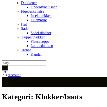
Dækkener
Underdyne/Liner
Fluebeskyttelse
Insektdækken
Fluemaske
Hut
Sadel
Sadel tilbehør
Tæppe/Dækken
Fleecetæppe
Lændedækken
Trense
Kandar
Account
Kategori:
Klokker/boots