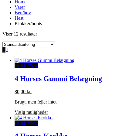
Home
Varer
Ben/hov
Hest
Klokker/boots
Viser 12 resultater
Quick View
4 Horses Gummi Belægning
80,00
kr.
Brugt, men fejler intet
Dette
Vælg muligheder
vare
har
Quick View
flere
varianter.
4 Horses Krokko