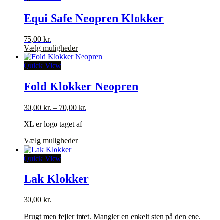
flere
varianter.
Equi Safe Neopren Klokker
Mulighederne
kan
75,00
kr.
vælges
Dette
Vælg muligheder
på
vare
varesiden
har
Quick View
flere
varianter.
Fold Klokker Neopren
Mulighederne
kan
Prisinterval:
30,00
kr.
–
70,00
kr.
vælges
30,00 kr.
på
XL er logo taget af
til
varesiden
70,00 kr.
Dette
Vælg muligheder
vare
har
Quick View
flere
varianter.
Lak Klokker
Mulighederne
kan
30,00
kr.
vælges
på
Brugt men fejler intet. Mangler en enkelt sten på den ene.
varesiden