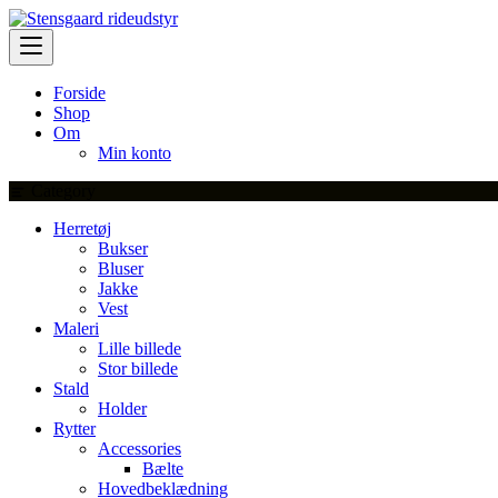
Skip
to
content
Forside
Shop
Om
Min konto
Category
Herretøj
Bukser
Bluser
Jakke
Vest
Maleri
Lille billede
Stor billede
Stald
Holder
Rytter
Accessories
Bælte
Hovedbeklædning