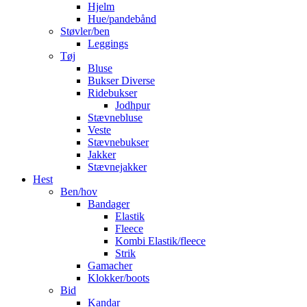
Hjelm
Hue/pandebånd
Støvler/ben
Leggings
Tøj
Bluse
Bukser Diverse
Ridebukser
Jodhpur
Stævnebluse
Veste
Stævnebukser
Jakker
Stævnejakker
Hest
Ben/hov
Bandager
Elastik
Fleece
Kombi Elastik/fleece
Strik
Gamacher
Klokker/boots
Bid
Kandar