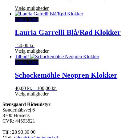
Dette
Vælg muligheder
vare
har
Quick View
flere
varianter.
Lauria Garrelli Blå/Rød Klokker
Mulighederne
kan
150,00
kr.
vælges
Dette
Vælg muligheder
på
vare
Tilbud!
varesiden
har
Quick View
flere
varianter.
Schockemöhle Neopren Klokker
Mulighederne
kan
Prisinterval:
40,00
kr.
–
100,00
kr.
vælges
Dette
40,00 kr.
Vælg muligheder
på
vare
til
varesiden
Stensgaard Rideudstyr
har
100,00 kr.
Sønderhåbsvej 6
flere
8700 Horsens
varianter.
CVR: 44593521
Mulighederne
kan
Tlf.: 28 93 30 00
vælges
Mail:
rideudstyr@gtinvest.dk
på