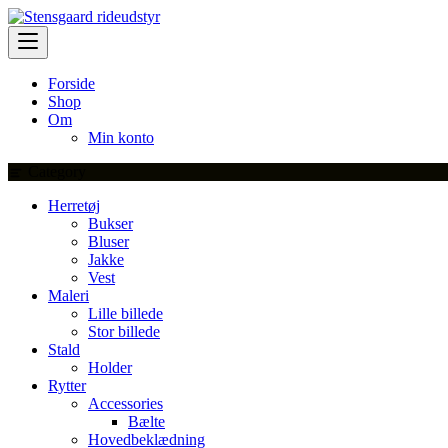
Skip
to
content
Forside
Shop
Om
Min konto
Category
Herretøj
Bukser
Bluser
Jakke
Vest
Maleri
Lille billede
Stor billede
Stald
Holder
Rytter
Accessories
Bælte
Hovedbeklædning