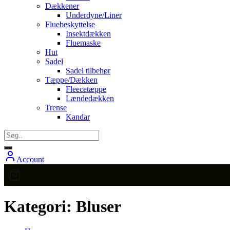
Dækkener
Underdyne/Liner
Fluebeskyttelse
Insektdækken
Fluemaske
Hut
Sadel
Sadel tilbehør
Tæppe/Dækken
Fleecetæppe
Lændedækken
Trense
Kandar
Account
Kategori:
Bluser