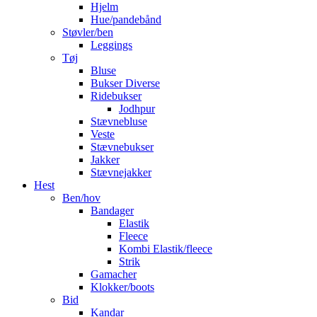
Hjelm
Hue/pandebånd
Støvler/ben
Leggings
Tøj
Bluse
Bukser Diverse
Ridebukser
Jodhpur
Stævnebluse
Veste
Stævnebukser
Jakker
Stævnejakker
Hest
Ben/hov
Bandager
Elastik
Fleece
Kombi Elastik/fleece
Strik
Gamacher
Klokker/boots
Bid
Kandar