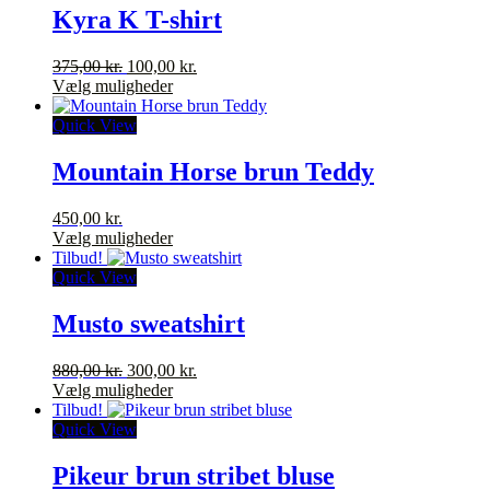
varianter.
Kyra K T-shirt
Mulighederne
kan
Den
Den
375,00
kr.
100,00
kr.
vælges
oprindelige
Dette
aktuelle
Vælg muligheder
på
pris
vare
pris
varesiden
var:
har
er:
Quick View
375,00 kr..
flere
100,00 kr..
varianter.
Mountain Horse brun Teddy
Mulighederne
kan
450,00
kr.
vælges
Dette
Vælg muligheder
på
vare
Tilbud!
varesiden
har
Quick View
flere
varianter.
Musto sweatshirt
Mulighederne
kan
Den
Den
880,00
kr.
300,00
kr.
vælges
oprindelige
Dette
aktuelle
Vælg muligheder
på
pris
vare
pris
Tilbud!
varesiden
var:
har
er:
Quick View
880,00 kr..
flere
300,00 kr..
varianter.
Pikeur brun stribet bluse
Mulighederne