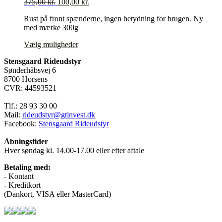
Den
Den
375,00
kr.
100,00
kr.
vælges
oprindelige
aktuelle
på
Rust på front spænderne, ingen betydning for brugen. Ny
pris
pris
varesiden
med mærke 300g
var:
er:
375,00 kr..
100,00 kr..
Dette
Vælg muligheder
vare
Stensgaard Rideudstyr
har
Sønderhåbsvej 6
flere
8700 Horsens
varianter.
CVR: 44593521
Mulighederne
kan
Tlf.: 28 93 30 00
vælges
Mail:
rideudstyr@gtinvest.dk
på
Facebook:
Stensgaard Rideudstyr
varesiden
Åbningstider
Hver søndag kl. 14.00-17.00 eller efter aftale
Betaling med:
- Kontant
- Kreditkort
(Dankort, VISA eller MasterCard)