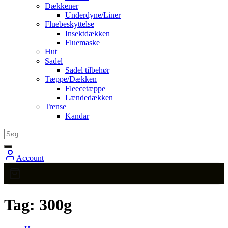
Dækkener
Underdyne/Liner
Fluebeskyttelse
Insektdækken
Fluemaske
Hut
Sadel
Sadel tilbehør
Tæppe/Dækken
Fleecetæppe
Lændedækken
Trense
Kandar
Account
Tag:
300g