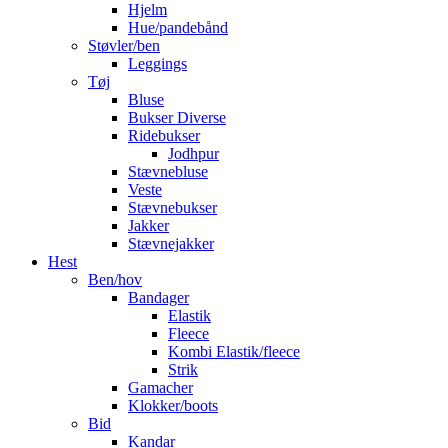
Hjelm
Hue/pandebånd
Støvler/ben
Leggings
Tøj
Bluse
Bukser Diverse
Ridebukser
Jodhpur
Stævnebluse
Veste
Stævnebukser
Jakker
Stævnejakker
Hest
Ben/hov
Bandager
Elastik
Fleece
Kombi Elastik/fleece
Strik
Gamacher
Klokker/boots
Bid
Kandar