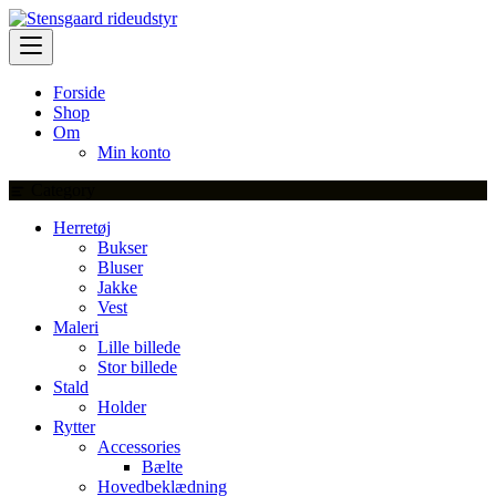
Skip
to
content
Forside
Shop
Om
Min konto
Category
Herretøj
Bukser
Bluser
Jakke
Vest
Maleri
Lille billede
Stor billede
Stald
Holder
Rytter
Accessories
Bælte
Hovedbeklædning