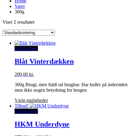
Home
Varer
300g
Viser 2 resultater
Quick View
Blåt Vinterdækken
200,00
kr.
300g Brugt, men fuldt ud brugbar. Har huller på indersiden
men ikke nogen betydning for brugen
Dette
Vælg muligheder
vare
Tilbud!
har
Quick View
flere
varianter.
HKM Underdyne
Mulighederne
kan