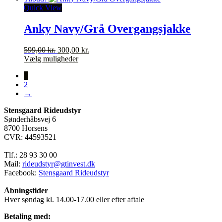
var:
har
er:
Quick View
339,00 kr..
flere
200,00 kr..
varianter.
Anky Navy/Grå Overgangsjakke
Mulighederne
kan
Den
Den
599,00
kr.
300,00
kr.
vælges
oprindelige
Dette
aktuelle
Vælg muligheder
på
pris
vare
pris
varesiden
1
var:
har
er:
2
599,00 kr..
flere
300,00 kr..
→
varianter.
Mulighederne
Stensgaard Rideudstyr
kan
Sønderhåbsvej 6
vælges
8700 Horsens
på
CVR: 44593521
varesiden
Tlf.: 28 93 30 00
Mail:
rideudstyr@gtinvest.dk
Facebook:
Stensgaard Rideudstyr
Åbningstider
Hver søndag kl. 14.00-17.00 eller efter aftale
Betaling med: