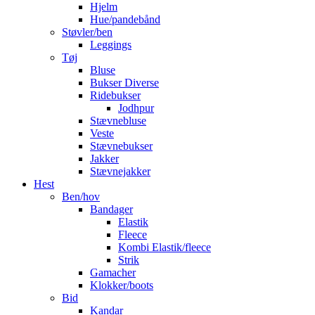
Hjelm
Hue/pandebånd
Støvler/ben
Leggings
Tøj
Bluse
Bukser Diverse
Ridebukser
Jodhpur
Stævnebluse
Veste
Stævnebukser
Jakker
Stævnejakker
Hest
Ben/hov
Bandager
Elastik
Fleece
Kombi Elastik/fleece
Strik
Gamacher
Klokker/boots
Bid
Kandar