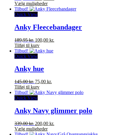
oprindelige
Dette
aktuelle
Vælg muligheder
på
pris
vare
pris
Tilbud!
varesiden
var:
har
er:
Quick View
359,00 kr..
flere
200,00 kr..
varianter.
Anky Fleecebandager
Mulighederne
kan
Den
Den
189,95
kr.
100,00
kr.
vælges
oprindelige
aktuelle
Tilføj til kurv
på
pris
pris
Tilbud!
varesiden
var:
er:
Quick View
189,95 kr..
100,00 kr..
Anky hue
Den
Den
145,00
kr.
75,00
kr.
oprindelige
aktuelle
Tilføj til kurv
pris
pris
Tilbud!
var:
er:
Quick View
145,00 kr..
75,00 kr..
Anky Navy glimmer polo
Den
Den
339,00
kr.
200,00
kr.
oprindelige
Dette
aktuelle
Vælg muligheder
pris
vare
pris
Tilbud!