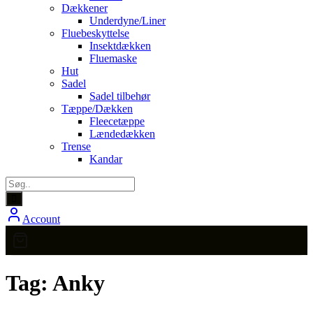
Dækkener
Underdyne/Liner
Fluebeskyttelse
Insektdækken
Fluemaske
Hut
Sadel
Sadel tilbehør
Tæppe/Dækken
Fleecetæppe
Lændedækken
Trense
Kandar
Account
Tag:
Anky