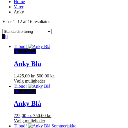
Home
Varer
Anky
Viser 1–12 af 16 resultater
Tilbud!
Quick View
Anky Blå
Den
Den
1.425,00
kr.
500,00
kr.
oprindelige
Dette
aktuelle
Vælg muligheder
pris
vare
pris
Tilbud!
var:
har
er:
Quick View
1.425,00 kr..
flere
500,00 kr..
varianter.
Anky Blå
Mulighederne
kan
Den
Den
725,00
kr.
350,00
kr.
vælges
oprindelige
Dette
aktuelle
Vælg muligheder
på
pris
vare
pris
Tilbud!
varesiden