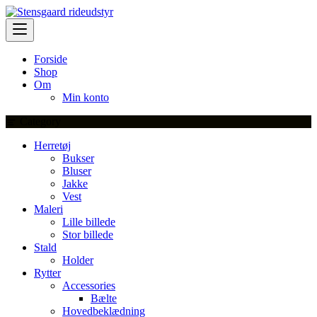
Skip
to
content
Forside
Shop
Om
Min konto
Category
Herretøj
Bukser
Bluser
Jakke
Vest
Maleri
Lille billede
Stor billede
Stald
Holder
Rytter
Accessories
Bælte
Hovedbeklædning