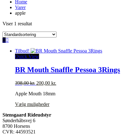
Home
Varer
apple
Viser 1 resultat
Tilbud!
Quick View
BR Mouth Snaffle Pessoa 3Rings
Den
Den
398,00
kr.
200,00
kr.
oprindelige
aktuelle
Apple Mouth 18mm
pris
pris
var:
er:
Dette
Vælg muligheder
398,00 kr..
200,00 kr..
vare
Stensgaard Rideudstyr
har
Sønderhåbsvej 6
flere
8700 Horsens
varianter.
CVR: 44593521
Mulighederne
kan