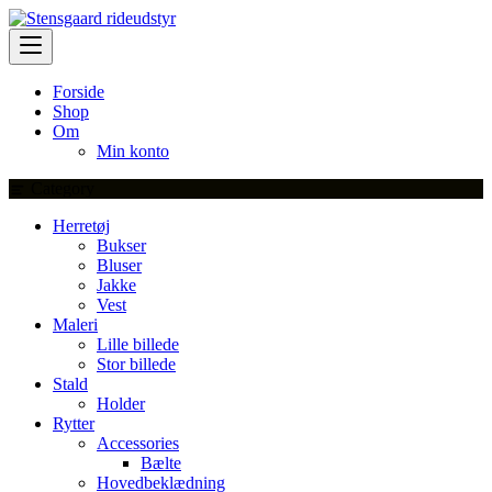
Skip
to
content
Forside
Shop
Om
Min konto
Category
Herretøj
Bukser
Bluser
Jakke
Vest
Maleri
Lille billede
Stor billede
Stald
Holder
Rytter
Accessories
Bælte
Hovedbeklædning