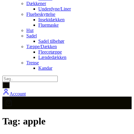
Dækkener
Underdyne/Liner
Fluebeskyttelse
Insektdækken
Fluemaske
Hut
Sadel
Sadel tilbehør
Tæppe/Dækken
Fleecetæppe
Lændedækken
Trense
Kandar
Account
Tag:
apple