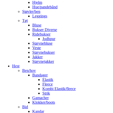
Hjelm
Hue/pandebånd
Støvler/ben
Leggings
Tøj
Bluse
Bukser Diverse
Ridebukser
Jodhpur
Stævnebluse
Veste
Stævnebukser
Jakker
Stævnejakker
Hest
Ben/hov
Bandager
Elastik
Fleece
Kombi Elastik/fleece
Strik
Gamacher
Klokker/boots
Bid
Kandar