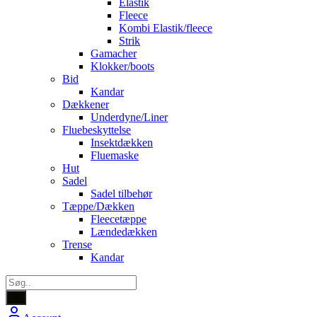
Elastik
Fleece
Kombi Elastik/fleece
Strik
Gamacher
Klokker/boots
Bid
Kandar
Dækkener
Underdyne/Liner
Fluebeskyttelse
Insektdækken
Fluemaske
Hut
Sadel
Sadel tilbehør
Tæppe/Dækken
Fleecetæppe
Lændedækken
Trense
Kandar