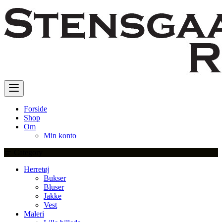
Skip
to
content
Forside
Shop
Om
Min konto
Category
Herretøj
Bukser
Bluser
Jakke
Vest
Maleri