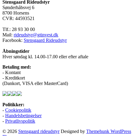
Stensgaard Rideudstyr
var:
har
er:
Sønderhåbsvej 6
599,00 kr..
flere
400,00 kr..
8700 Horsens
varianter.
CVR: 44593521
Mulighederne
kan
Tlf.: 28 93 30 00
vælges
Mail:
rideudstyr@gtinvest.dk
på
Facebook:
Stensgaard Rideudstyr
varesiden
Åbningstider
Hver søndag kl. 14.00-17.00 eller efter aftale
Betaling med:
- Kontant
- Kreditkort
(Dankort, VISA eller MasterCard)
Politikker:
-
Cookiepolitik
-
Handelsbetingelser
-
Privatlivspolitik
© 2026
Stensgaard rideudstyr
Designed by
Themehunk WordPress