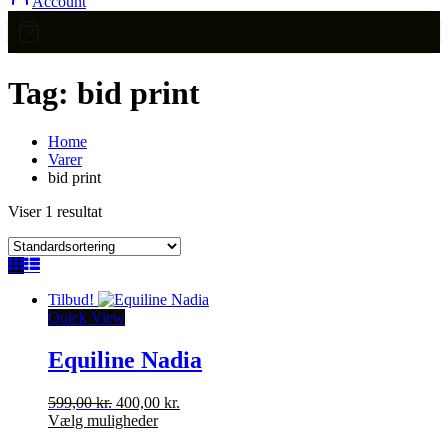
Account
Tag:
bid print
Home
Varer
bid print
Viser 1 resultat
Tilbud!
Quick View
Equiline Nadia
Den
Den
599,00
kr.
400,00
kr.
oprindelige
Dette
aktuelle
Vælg muligheder
pris
vare
pris