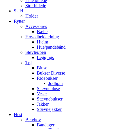
Lille billede
Stor billede
Stald
Holder
Rytter
Accessories
Bælte
Hovedbeklædning
Hjelm
Hue/pandebånd
Støvler/ben
Leggings
Tøj
Bluse
Bukser Diverse
Ridebukser
Jodhpur
Stævnebluse
Veste
Stævnebukser
Jakker
Stævnejakker
Hest
Ben/hov
Bandager