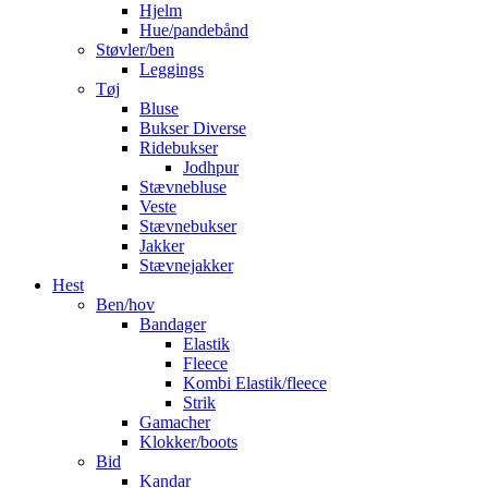
Hjelm
Hue/pandebånd
Støvler/ben
Leggings
Tøj
Bluse
Bukser Diverse
Ridebukser
Jodhpur
Stævnebluse
Veste
Stævnebukser
Jakker
Stævnejakker
Hest
Ben/hov
Bandager
Elastik
Fleece
Kombi Elastik/fleece
Strik
Gamacher
Klokker/boots
Bid
Kandar