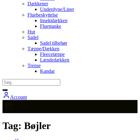
Dækkener
Underdyne/Liner
Fluebeskyttelse
Insektdækken
Fluemaske
Hut
Sadel
Sadel tilbehør
Tæppe/Dækken
Fleecetæppe
Lændedækken
Trense
Kandar
Account
Tag:
Bøjler