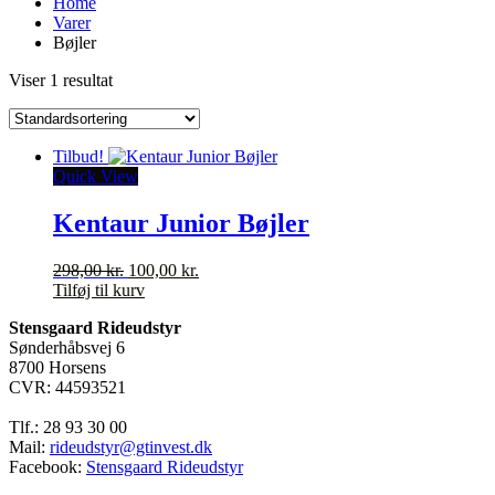
Home
Varer
Bøjler
Viser 1 resultat
Tilbud!
Quick View
Kentaur Junior Bøjler
Den
Den
298,00
kr.
100,00
kr.
oprindelige
aktuelle
Tilføj til kurv
pris
pris
Stensgaard Rideudstyr
var:
er:
Sønderhåbsvej 6
298,00 kr..
100,00 kr..
8700 Horsens
CVR: 44593521
Tlf.: 28 93 30 00
Mail:
rideudstyr@gtinvest.dk
Facebook:
Stensgaard Rideudstyr