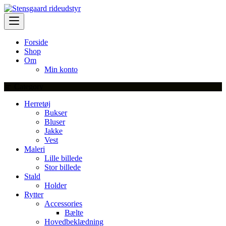
Skip
to
content
Forside
Shop
Om
Min konto
Category
Herretøj
Bukser
Bluser
Jakke
Vest
Maleri
Lille billede
Stor billede
Stald
Holder
Rytter
Accessories
Bælte
Hovedbeklædning