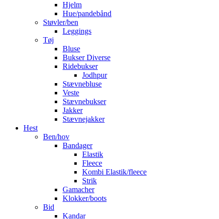
Hjelm
Hue/pandebånd
Støvler/ben
Leggings
Tøj
Bluse
Bukser Diverse
Ridebukser
Jodhpur
Stævnebluse
Veste
Stævnebukser
Jakker
Stævnejakker
Hest
Ben/hov
Bandager
Elastik
Fleece
Kombi Elastik/fleece
Strik
Gamacher
Klokker/boots
Bid
Kandar