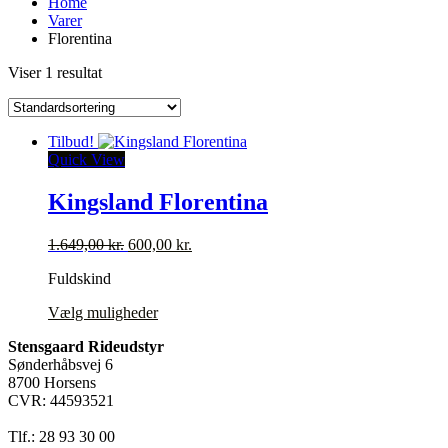
Home
Varer
Florentina
Viser 1 resultat
Tilbud!
Quick View
Kingsland Florentina
Den
Den
1.649,00
kr.
600,00
kr.
oprindelige
aktuelle
Fuldskind
pris
pris
var:
er:
Dette
Vælg muligheder
1.649,00 kr..
600,00 kr..
vare
Stensgaard Rideudstyr
har
Sønderhåbsvej 6
flere
8700 Horsens
varianter.
CVR: 44593521
Mulighederne
kan
Tlf.: 28 93 30 00
vælges