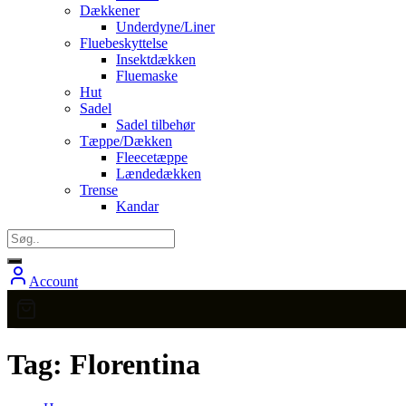
Dækkener
Underdyne/Liner
Fluebeskyttelse
Insektdækken
Fluemaske
Hut
Sadel
Sadel tilbehør
Tæppe/Dækken
Fleecetæppe
Lændedækken
Trense
Kandar
Account
Tag:
Florentina