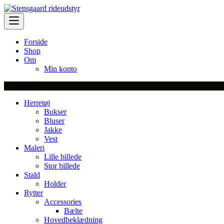
Skip
to
content
Forside
Shop
Om
Min konto
Category
Herretøj
Bukser
Bluser
Jakke
Vest
Maleri
Lille billede
Stor billede
Stald
Holder
Rytter
Accessories
Bælte
Hovedbeklædning