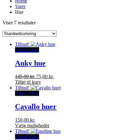
Home
Varer
Hue
Viser 7 resultater
Tilbud!
Quick View
Anky hue
Den
Den
145,00
kr.
75,00
kr.
oprindelige
aktuelle
Tilføj til kurv
pris
pris
Tilbud!
var:
er:
Quick View
145,00 kr..
75,00 kr..
Cavallo huer
150,00
kr.
Dette
Vælg muligheder
vare
Tilbud!
har
Quick View