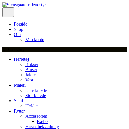
Skip
to
content
Forside
Shop
Om
Min konto
Category
Herretøj
Bukser
Bluser
Jakke
Vest
Maleri
Lille billede
Stor billede
Stald
Holder
Rytter
Accessories
Bælte
Hovedbeklædning