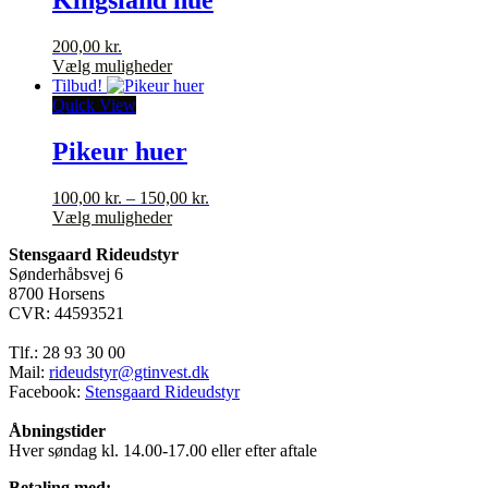
Kingsland hue
200,00
kr.
Dette
Vælg muligheder
vare
Tilbud!
har
Quick View
flere
varianter.
Pikeur huer
Mulighederne
kan
Prisinterval:
100,00
kr.
–
150,00
kr.
vælges
Dette
100,00 kr.
Vælg muligheder
på
vare
til
varesiden
Stensgaard Rideudstyr
har
150,00 kr.
Sønderhåbsvej 6
flere
8700 Horsens
varianter.
CVR: 44593521
Mulighederne
kan
Tlf.: 28 93 30 00
vælges
Mail:
rideudstyr@gtinvest.dk
på
Facebook:
Stensgaard Rideudstyr
varesiden
Åbningstider
Hver søndag kl. 14.00-17.00 eller efter aftale
Betaling med: