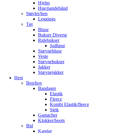
Hjelm
Hue/pandebånd
Støvler/ben
Leggings
Tøj
Bluse
Bukser Diverse
Ridebukser
Jodhpur
Stævnebluse
Veste
Stævnebukser
Jakker
Stævnejakker
Hest
Ben/hov
Bandager
Elastik
Fleece
Kombi Elastik/fleece
Strik
Gamacher
Klokker/boots
Bid
Kandar