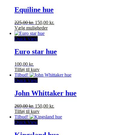
flere
varianter.
Equiline hue
Mulighederne
kan
Den
Den
225,00
kr.
150,00
kr.
vælges
oprindelige
Dette
aktuelle
Vælg muligheder
på
pris
vare
pris
varesiden
var:
har
er:
Quick View
225,00 kr..
flere
150,00 kr..
varianter.
Euro star hue
Mulighederne
kan
100,00
kr.
vælges
Tilføj til kurv
på
Tilbud!
varesiden
Quick View
John Whittaker hue
Den
Den
269,00
kr.
150,00
kr.
oprindelige
aktuelle
Tilføj til kurv
pris
pris
Tilbud!
var:
er:
Quick View
269,00 kr..
150,00 kr..