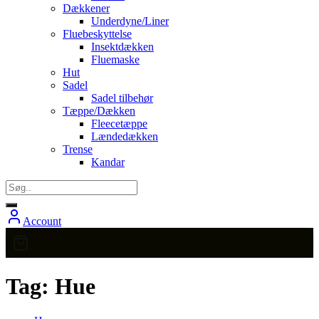
Dækkener
Underdyne/Liner
Fluebeskyttelse
Insektdækken
Fluemaske
Hut
Sadel
Sadel tilbehør
Tæppe/Dækken
Fleecetæppe
Lændedækken
Trense
Kandar
Account
Tag:
Hue