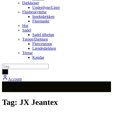
Dækkener
Underdyne/Liner
Fluebeskyttelse
Insektdækken
Fluemaske
Hut
Sadel
Sadel tilbehør
Tæppe/Dækken
Fleecetæppe
Lændedækken
Trense
Kandar
Account
Tag:
JX Jeantex