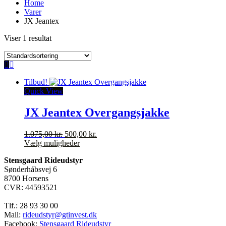
Home
Varer
JX Jeantex
Viser 1 resultat
Tilbud!
Quick View
JX Jeantex Overgangsjakke
Den
Den
1.075,00
kr.
500,00
kr.
oprindelige
Dette
aktuelle
Vælg muligheder
pris
vare
pris
Stensgaard Rideudstyr
var:
har
er:
Sønderhåbsvej 6
1.075,00 kr..
flere
500,00 kr..
8700 Horsens
varianter.
CVR: 44593521
Mulighederne
kan
Tlf.: 28 93 30 00
vælges
Mail:
rideudstyr@gtinvest.dk
på
Facebook:
Stensgaard Rideudstyr
varesiden