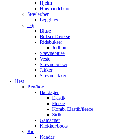
Hjelm
Hue/pandebånd
Støvler/ben
Leggings
Tøj
Bluse
Bukser Diverse
Ridebukser
Jodhpur
Stævnebluse
Veste
Stævnebukser
Jakker
Stævnejakker
Hest
Ben/hov
Bandager
Elastik
Fleece
Kombi Elastik/fleece
Strik
Gamacher
Klokker/boots
Bid
Kandar