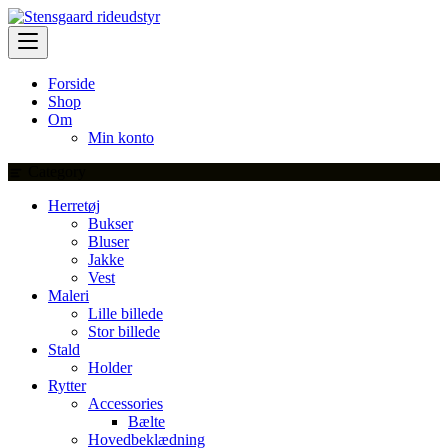
Skip
to
content
Forside
Shop
Om
Min konto
Category
Herretøj
Bukser
Bluser
Jakke
Vest
Maleri
Lille billede
Stor billede
Stald
Holder
Rytter
Accessories
Bælte
Hovedbeklædning