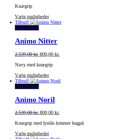
oprindelige
aktuelle
på
Knægrip
pris
pris
varesiden
var:
er:
Dette
Vælg muligheder
1.529,00 kr..
500,00 kr..
vare
Tilbud!
har
Quick View
flere
varianter.
Animo Nitter
Mulighederne
kan
Den
Den
2.539,00
kr.
800,00
kr.
vælges
oprindelige
aktuelle
på
Navy med knægrip
pris
pris
varesiden
var:
er:
Dette
Vælg muligheder
2.539,00 kr..
800,00 kr..
vare
Tilbud!
har
Quick View
flere
varianter.
Animo Noril
Mulighederne
kan
Den
Den
2.539,00
kr.
800,00
kr.
vælges
oprindelige
aktuelle
på
Knægrip med lynlås lommer bagpå
pris
pris
varesiden
var:
er:
Dette
Vælg muligheder
2.539,00 kr..
800,00 kr..
vare