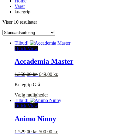
Home
Varer
knægrip
Viser 10 resultater
Tilbud!
Quick View
Accademia Master
Den
Den
1.359,00
kr.
649,00
kr.
oprindelige
aktuelle
Knægrip Grå
pris
pris
var:
er:
Dette
Vælg muligheder
1.359,00 kr..
649,00 kr..
vare
Tilbud!
har
Quick View
flere
varianter.
Animo Ninny
Mulighederne
kan
Den
Den
1.529,00
kr.
500,00
kr.
vælges