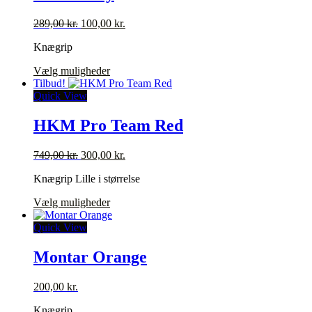
Mulighederne
kan
Den
Den
289,00
kr.
100,00
kr.
vælges
oprindelige
aktuelle
på
Knægrip
pris
pris
varesiden
var:
er:
Dette
Vælg muligheder
289,00 kr..
100,00 kr..
vare
Tilbud!
har
Quick View
flere
varianter.
HKM Pro Team Red
Mulighederne
kan
Den
Den
749,00
kr.
300,00
kr.
vælges
oprindelige
aktuelle
på
Knægrip Lille i størrelse
pris
pris
varesiden
var:
er:
Dette
Vælg muligheder
749,00 kr..
300,00 kr..
vare
har
Quick View
flere
varianter.
Montar Orange
Mulighederne
kan
200,00
kr.
vælges
på
Knægrip