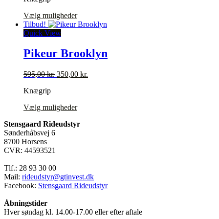
varesiden
Dette
Vælg muligheder
vare
Tilbud!
har
Quick View
flere
varianter.
Pikeur Brooklyn
Mulighederne
kan
Den
Den
595,00
kr.
350,00
kr.
vælges
oprindelige
aktuelle
på
Knægrip
pris
pris
varesiden
var:
er:
Dette
Vælg muligheder
595,00 kr..
350,00 kr..
vare
Stensgaard Rideudstyr
har
Sønderhåbsvej 6
flere
8700 Horsens
varianter.
CVR: 44593521
Mulighederne
kan
Tlf.: 28 93 30 00
vælges
Mail:
rideudstyr@gtinvest.dk
på
Facebook:
Stensgaard Rideudstyr
varesiden
Åbningstider
Hver søndag kl. 14.00-17.00 eller efter aftale