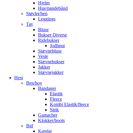
Hjelm
Hue/pandebånd
Støvler/ben
Leggings
Tøj
Bluse
Bukser Diverse
Ridebukser
Jodhpur
Stævnebluse
Veste
Stævnebukser
Jakker
Stævnejakker
Hest
Ben/hov
Bandager
Elastik
Fleece
Kombi Elastik/fleece
Strik
Gamacher
Klokker/boots
Bid
Kandar