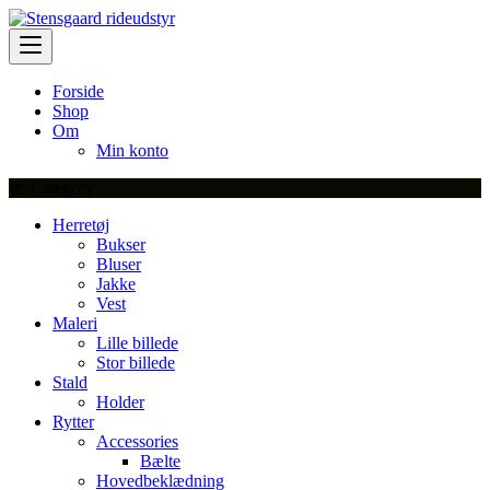
Skip
to
content
Forside
Shop
Om
Min konto
Category
Herretøj
Bukser
Bluser
Jakke
Vest
Maleri
Lille billede
Stor billede
Stald
Holder
Rytter
Accessories
Bælte
Hovedbeklædning