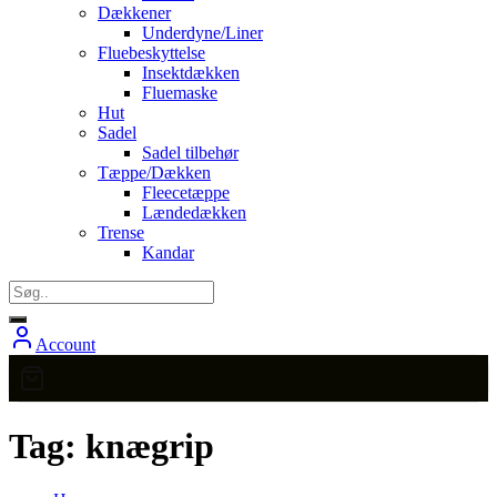
Dækkener
Underdyne/Liner
Fluebeskyttelse
Insektdækken
Fluemaske
Hut
Sadel
Sadel tilbehør
Tæppe/Dækken
Fleecetæppe
Lændedækken
Trense
Kandar
Account
Tag:
knægrip