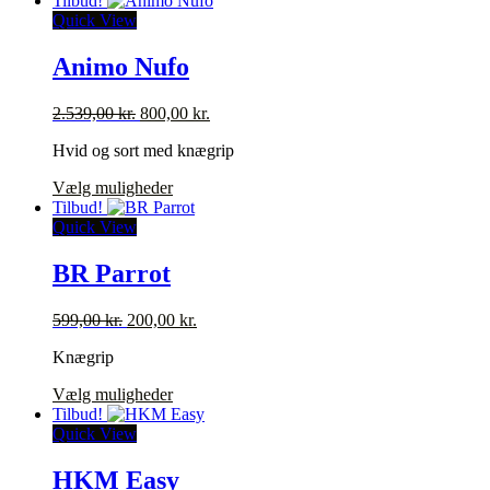
Tilbud!
har
Quick View
flere
varianter.
Animo Nufo
Mulighederne
kan
Den
Den
2.539,00
kr.
800,00
kr.
vælges
oprindelige
aktuelle
på
Hvid og sort med knægrip
pris
pris
varesiden
var:
er:
Dette
Vælg muligheder
2.539,00 kr..
800,00 kr..
vare
Tilbud!
har
Quick View
flere
varianter.
BR Parrot
Mulighederne
kan
Den
Den
599,00
kr.
200,00
kr.
vælges
oprindelige
aktuelle
på
Knægrip
pris
pris
varesiden
var:
er:
Dette
Vælg muligheder
599,00 kr..
200,00 kr..
vare
Tilbud!
har
Quick View
flere
varianter.
HKM Easy