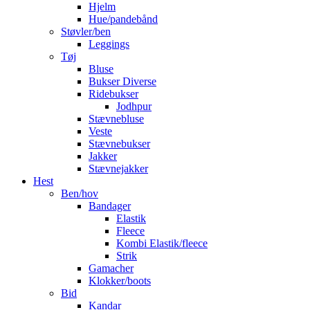
Hjelm
Hue/pandebånd
Støvler/ben
Leggings
Tøj
Bluse
Bukser Diverse
Ridebukser
Jodhpur
Stævnebluse
Veste
Stævnebukser
Jakker
Stævnejakker
Hest
Ben/hov
Bandager
Elastik
Fleece
Kombi Elastik/fleece
Strik
Gamacher
Klokker/boots
Bid
Kandar