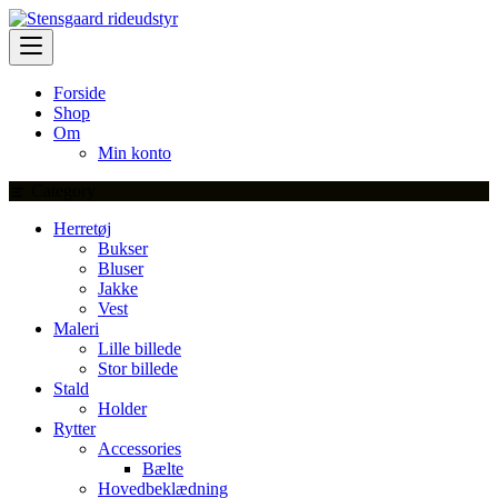
Skip
to
content
Forside
Shop
Om
Min konto
Category
Herretøj
Bukser
Bluser
Jakke
Vest
Maleri
Lille billede
Stor billede
Stald
Holder
Rytter
Accessories
Bælte
Hovedbeklædning