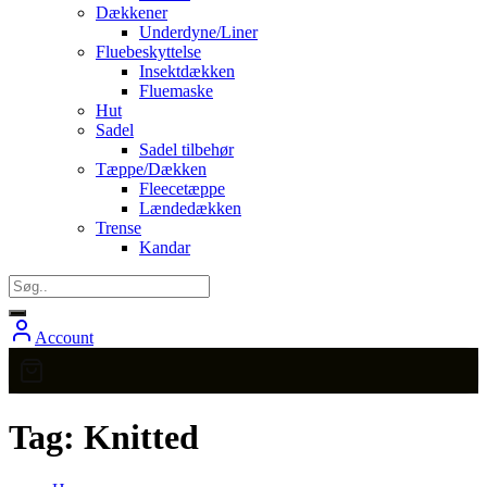
Dækkener
Underdyne/Liner
Fluebeskyttelse
Insektdækken
Fluemaske
Hut
Sadel
Sadel tilbehør
Tæppe/Dækken
Fleecetæppe
Lændedækken
Trense
Kandar
Account
Tag:
Knitted