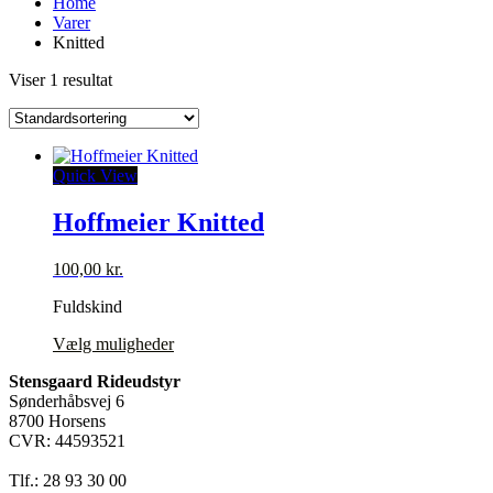
Home
Varer
Knitted
Viser 1 resultat
Quick View
Hoffmeier Knitted
100,00
kr.
Fuldskind
Dette
Vælg muligheder
vare
Stensgaard Rideudstyr
har
Sønderhåbsvej 6
flere
8700 Horsens
varianter.
CVR: 44593521
Mulighederne
kan
Tlf.: 28 93 30 00
vælges