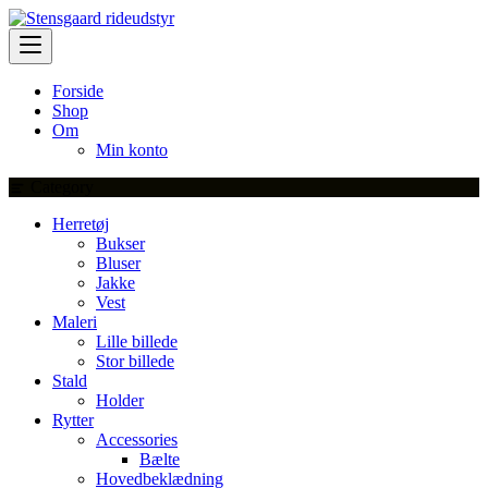
Skip
to
content
Forside
Shop
Om
Min konto
Category
Herretøj
Bukser
Bluser
Jakke
Vest
Maleri
Lille billede
Stor billede
Stald
Holder
Rytter
Accessories
Bælte
Hovedbeklædning