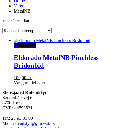
Home
Varer
MetalNB
Viser 1 resultat
Quick View
Eldorado MetalNB Pinchless
Bridonbid
100,00
kr.
Dette
Vælg muligheder
vare
Stensgaard Rideudstyr
har
Sønderhåbsvej 6
flere
8700 Horsens
varianter.
CVR: 44593521
Mulighederne
kan
Tlf.: 28 93 30 00
vælges
Mail:
rideudstyr@gtinvest.dk
på