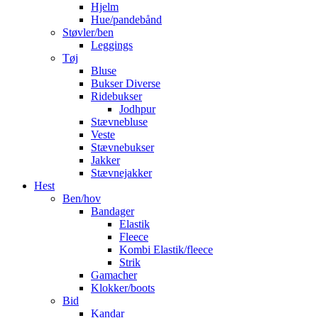
Hjelm
Hue/pandebånd
Støvler/ben
Leggings
Tøj
Bluse
Bukser Diverse
Ridebukser
Jodhpur
Stævnebluse
Veste
Stævnebukser
Jakker
Stævnejakker
Hest
Ben/hov
Bandager
Elastik
Fleece
Kombi Elastik/fleece
Strik
Gamacher
Klokker/boots
Bid
Kandar