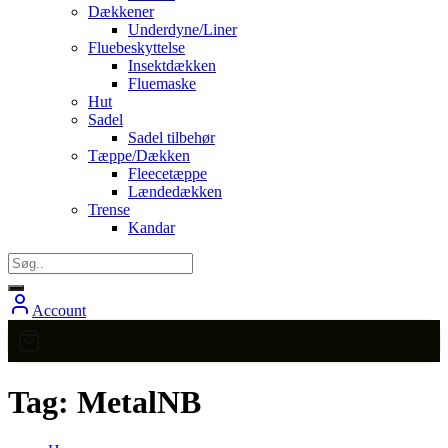
Dækkener
Underdyne/Liner
Fluebeskyttelse
Insektdækken
Fluemaske
Hut
Sadel
Sadel tilbehør
Tæppe/Dækken
Fleecetæppe
Lændedækken
Trense
Kandar
Account
Tag:
MetalNB