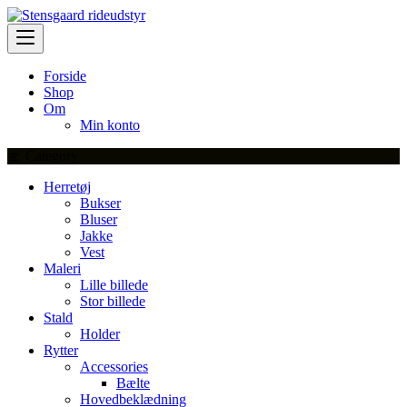
Skip
to
content
Forside
Shop
Om
Min konto
Category
Herretøj
Bukser
Bluser
Jakke
Vest
Maleri
Lille billede
Stor billede
Stald
Holder
Rytter
Accessories
Bælte
Hovedbeklædning