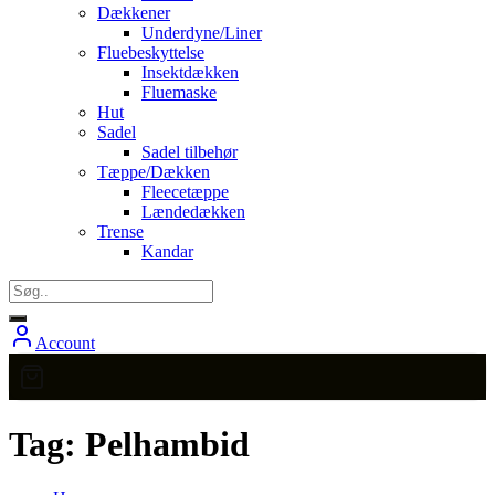
Dækkener
Underdyne/Liner
Fluebeskyttelse
Insektdækken
Fluemaske
Hut
Sadel
Sadel tilbehør
Tæppe/Dækken
Fleecetæppe
Lændedækken
Trense
Kandar
Account
Tag:
Pelhambid