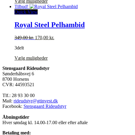
oprindelige
Dette
aktuelle
Vælg muligheder
på
pris
vare
pris
Tilbud!
varesiden
var:
har
er:
Quick View
399,00 kr..
flere
200,00 kr..
varianter.
Royal Steel Pelhambid
Mulighederne
kan
Den
Den
349,00
kr.
170,00
kr.
vælges
oprindelige
aktuelle
på
3delt
pris
pris
varesiden
var:
er:
Dette
Vælg muligheder
349,00 kr..
170,00 kr..
vare
Stensgaard Rideudstyr
har
Sønderhåbsvej 6
flere
8700 Horsens
varianter.
CVR: 44593521
Mulighederne
kan
Tlf.: 28 93 30 00
vælges
Mail:
rideudstyr@gtinvest.dk
på
Facebook:
Stensgaard Rideudstyr
varesiden
Åbningstider
Hver søndag kl. 14.00-17.00 eller efter aftale
Betaling med: