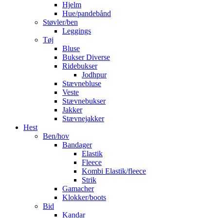
Hjelm
Hue/pandebånd
Støvler/ben
Leggings
Tøj
Bluse
Bukser Diverse
Ridebukser
Jodhpur
Stævnebluse
Veste
Stævnebukser
Jakker
Stævnejakker
Hest
Ben/hov
Bandager
Elastik
Fleece
Kombi Elastik/fleece
Strik
Gamacher
Klokker/boots
Bid
Kandar