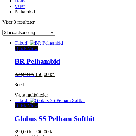
Home
Varer
Pelhambid
Viser 3 resultater
Tilbud!
Quick View
BR Pelhambid
Den
Den
229,00
kr.
150,00
kr.
oprindelige
aktuelle
3delt
pris
pris
var:
er:
Dette
Vælg muligheder
229,00 kr..
150,00 kr..
vare
Tilbud!
har
Quick View
flere
varianter.
Globus SS Pelham Softbit
Mulighederne
kan
Den
Den
399,00
kr.
200,00
kr.
vælges