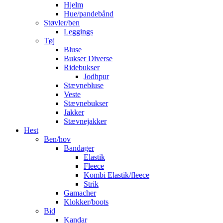
Hjelm
Hue/pandebånd
Støvler/ben
Leggings
Tøj
Bluse
Bukser Diverse
Ridebukser
Jodhpur
Stævnebluse
Veste
Stævnebukser
Jakker
Stævnejakker
Hest
Ben/hov
Bandager
Elastik
Fleece
Kombi Elastik/fleece
Strik
Gamacher
Klokker/boots
Bid
Kandar