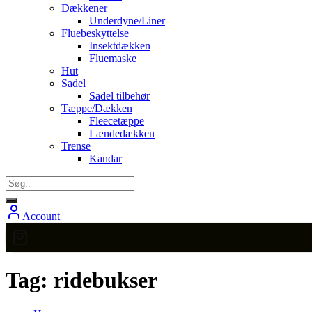
Dækkener
Underdyne/Liner
Fluebeskyttelse
Insektdækken
Fluemaske
Hut
Sadel
Sadel tilbehør
Tæppe/Dækken
Fleecetæppe
Lændedækken
Trense
Kandar
Account
Tag:
ridebukser