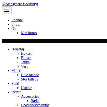
Skip
to
content
Forside
Shop
Om
Min konto
Category
Herretøj
Bukser
Bluser
Jakke
Vest
Maleri
Lille billede
Stor billede
Stald
Holder
Rytter
Accessories
Bælte
Hovedbeklædning