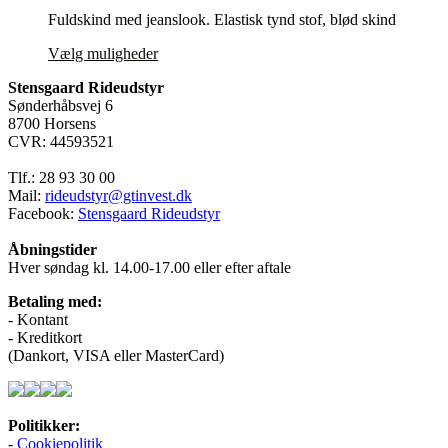
på
Fuldskind med jeanslook. Elastisk tynd stof, blød skind
varesiden
Dette
Vælg muligheder
vare
Stensgaard Rideudstyr
har
Sønderhåbsvej 6
flere
8700 Horsens
varianter.
CVR: 44593521
Mulighederne
kan
Tlf.: 28 93 30 00
vælges
Mail:
rideudstyr@gtinvest.dk
på
Facebook:
Stensgaard Rideudstyr
varesiden
Åbningstider
Hver søndag kl. 14.00-17.00 eller efter aftale
Betaling med:
- Kontant
- Kreditkort
(Dankort, VISA eller MasterCard)
Politikker:
-
Cookiepolitik