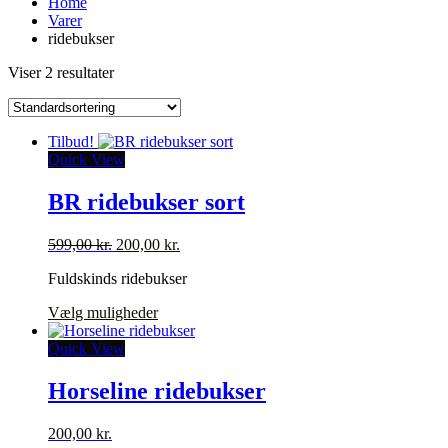
Home
Varer
ridebukser
Viser 2 resultater
Tilbud!
Quick View
BR ridebukser sort
Den
Den
599,00
kr.
200,00
kr.
oprindelige
aktuelle
Fuldskinds ridebukser
pris
pris
var:
er:
Dette
Vælg muligheder
599,00 kr..
200,00 kr..
vare
har
Quick View
flere
varianter.
Horseline ridebukser
Mulighederne
kan
200,00
kr.
vælges