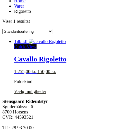
Home
Varer
Rigoletto
Viser 1 resultat
Tilbud!
Quick View
Cavallo Rigoletto
Den
Den
1.255,00
kr.
150,00
kr.
oprindelige
aktuelle
Fuldskind
pris
pris
var:
er:
Dette
Vælg muligheder
1.255,00 kr..
150,00 kr..
vare
Stensgaard Rideudstyr
har
Sønderhåbsvej 6
flere
8700 Horsens
varianter.
CVR: 44593521
Mulighederne
kan
Tlf.: 28 93 30 00
vælges