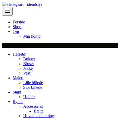
Skip
to
content
Forside
Shop
Om
Min konto
Category
Herretøj
Bukser
Bluser
Jakke
Vest
Maleri
Lille billede
Stor billede
Stald
Holder
Rytter
Accessories
Bælte
Hovedbeklædning