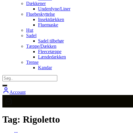
Dækkener
Underdyne/Liner
Fluebeskyttelse
Insektdækken
Fluemaske
Hut
Sadel
Sadel tilbehør
Tæppe/Dækken
Fleecetæppe
Lændedækken
Trense
Kandar
Account
Tag:
Rigoletto