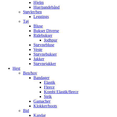
Hjelm
Hue/pandebånd
Støvler/ben
Leggings
Tøj
Bluse
Bukser Diverse
Ridebukser
Jodhpur
Stævnebluse
Veste
Stævnebukser
Jakker
Stævnejakker
Hest
Ben/hov
Bandager
Elastik
Fleece
Kombi Elastik/fleece
Strik
Gamacher
Klokker/boots
Bid
Kandar