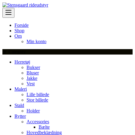
Skip
to
content
Forside
Shop
Om
Min konto
Category
Herretøj
Bukser
Bluser
Jakke
Vest
Maleri
Lille billede
Stor billede
Stald
Holder
Rytter
Accessories
Bælte
Hovedbeklædning