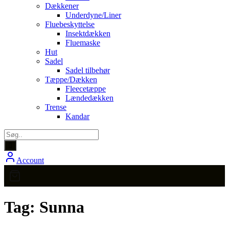
Dækkener
Underdyne/Liner
Fluebeskyttelse
Insektdækken
Fluemaske
Hut
Sadel
Sadel tilbehør
Tæppe/Dækken
Fleecetæppe
Lændedækken
Trense
Kandar
Account
Tag:
Sunna