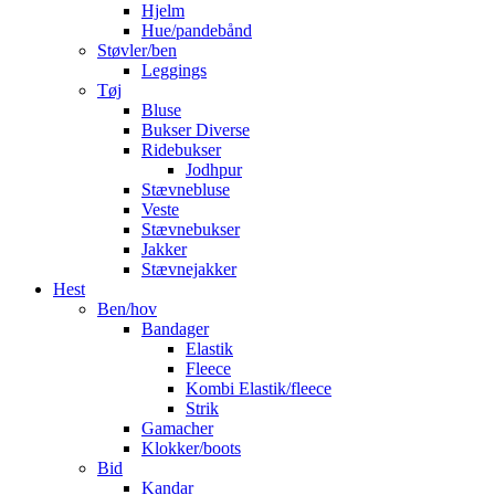
Hjelm
Hue/pandebånd
Støvler/ben
Leggings
Tøj
Bluse
Bukser Diverse
Ridebukser
Jodhpur
Stævnebluse
Veste
Stævnebukser
Jakker
Stævnejakker
Hest
Ben/hov
Bandager
Elastik
Fleece
Kombi Elastik/fleece
Strik
Gamacher
Klokker/boots
Bid
Kandar