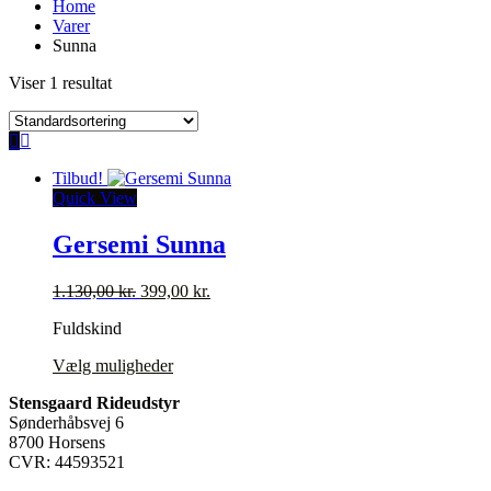
Home
Varer
Sunna
Viser 1 resultat
Tilbud!
Quick View
Gersemi Sunna
Den
Den
1.130,00
kr.
399,00
kr.
oprindelige
aktuelle
Fuldskind
pris
pris
var:
er:
Dette
Vælg muligheder
1.130,00 kr..
399,00 kr..
vare
Stensgaard Rideudstyr
har
Sønderhåbsvej 6
flere
8700 Horsens
varianter.
CVR: 44593521
Mulighederne
kan