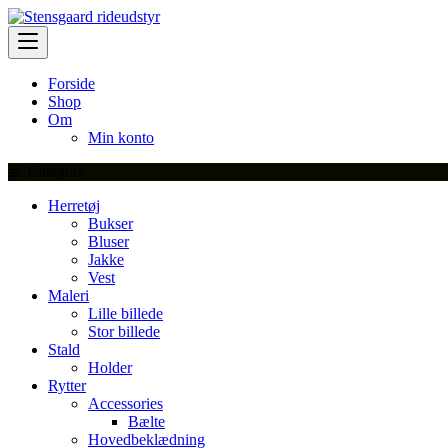
Skip
to
content
Forside
Shop
Om
Min konto
Category
Herretøj
Bukser
Bluser
Jakke
Vest
Maleri
Lille billede
Stor billede
Stald
Holder
Rytter
Accessories
Bælte
Hovedbeklædning