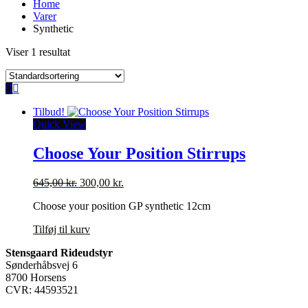
Home
Varer
Synthetic
Viser 1 resultat
Tilbud!
Quick View
Choose Your Position Stirrups
Den
Den
645,00
kr.
300,00
kr.
oprindelige
aktuelle
Choose your position GP synthetic 12cm
pris
pris
var:
er:
Tilføj til kurv
645,00 kr..
300,00 kr..
Stensgaard Rideudstyr
Sønderhåbsvej 6
8700 Horsens
CVR: 44593521