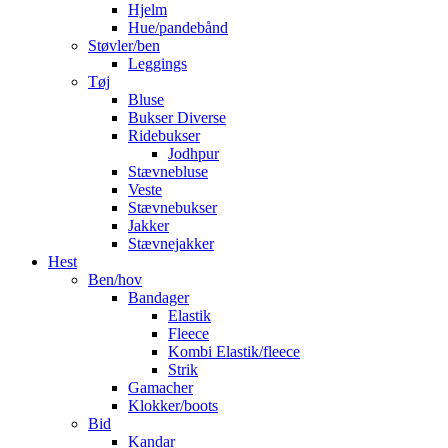
Hjelm
Hue/pandebånd
Støvler/ben
Leggings
Tøj
Bluse
Bukser Diverse
Ridebukser
Jodhpur
Stævnebluse
Veste
Stævnebukser
Jakker
Stævnejakker
Hest
Ben/hov
Bandager
Elastik
Fleece
Kombi Elastik/fleece
Strik
Gamacher
Klokker/boots
Bid
Kandar