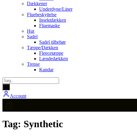
Dækkener
Underdyne/Liner
Fluebeskyttelse
Insektdækken
Fluemaske
Hut
Sadel
Sadel tilbehør
Tæppe/Dækken
Fleecetæppe
Lændedækken
Trense
Kandar
Account
Tag:
Synthetic