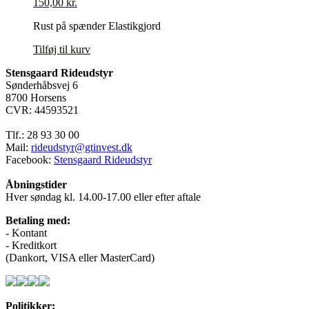
150,00
kr.
vælges
på
Rust på spænder Elastikgjord
varesiden
Tilføj til kurv
Stensgaard Rideudstyr
Sønderhåbsvej 6
8700 Horsens
CVR: 44593521
Tlf.: 28 93 30 00
Mail:
rideudstyr@gtinvest.dk
Facebook:
Stensgaard Rideudstyr
Åbningstider
Hver søndag kl. 14.00-17.00 eller efter aftale
Betaling med:
- Kontant
- Kreditkort
(Dankort, VISA eller MasterCard)
Politikker: