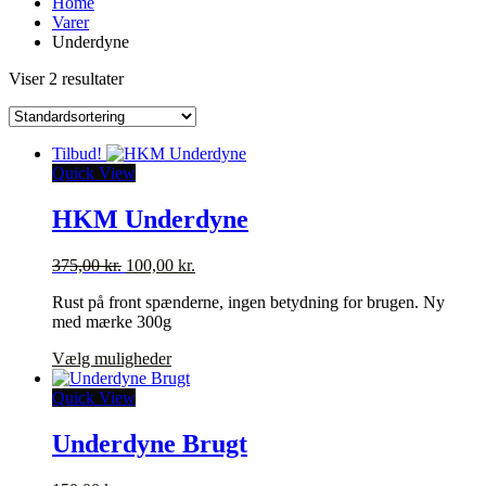
Home
Varer
Underdyne
Viser 2 resultater
Tilbud!
Quick View
HKM Underdyne
Den
Den
375,00
kr.
100,00
kr.
oprindelige
aktuelle
Rust på front spænderne, ingen betydning for brugen. Ny
pris
pris
med mærke 300g
var:
er:
375,00 kr..
100,00 kr..
Dette
Vælg muligheder
vare
har
Quick View
flere
varianter.
Underdyne Brugt
Mulighederne
kan