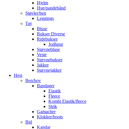
Hjelm
Hue/pandebånd
Støvler/ben
Leggings
Tøj
Bluse
Bukser Diverse
Ridebukser
Jodhpur
Stævnebluse
Veste
Stævnebukser
Jakker
Stævnejakker
Hest
Ben/hov
Bandager
Elastik
Fleece
Kombi Elastik/fleece
Strik
Gamacher
Klokker/boots
Bid
Kandar