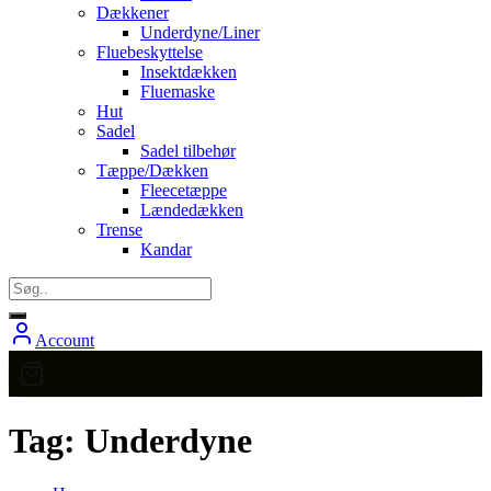
Dækkener
Underdyne/Liner
Fluebeskyttelse
Insektdækken
Fluemaske
Hut
Sadel
Sadel tilbehør
Tæppe/Dækken
Fleecetæppe
Lændedækken
Trense
Kandar
Account
Tag:
Underdyne