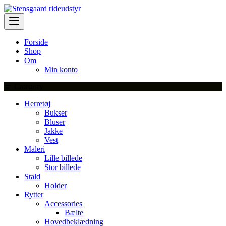
Skip
to
content
Forside
Shop
Om
Min konto
Category
Herretøj
Bukser
Bluser
Jakke
Vest
Maleri
Lille billede
Stor billede
Stald
Holder
Rytter
Accessories
Bælte
Hovedbeklædning