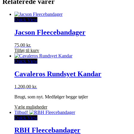
Relaterede varer
Quick View
Jacson Fleecebandager
75,00
kr.
Tilføj til kurv
Quick View
Cavaleros Rundsyet Kandar
1.200,00
kr.
Brugt, som nyt. Medfølger begge tøjler
Dette
Vælg muligheder
vare
Tilbud!
har
Quick View
flere
varianter.
RBH Fleecebandager
Mulighederne