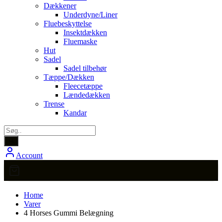
Dækkener
Underdyne/Liner
Fluebeskyttelse
Insektdækken
Fluemaske
Hut
Sadel
Sadel tilbehør
Tæppe/Dækken
Fleecetæppe
Lændedækken
Trense
Kandar
Account
Home
Varer
4 Horses Gummi Belægning