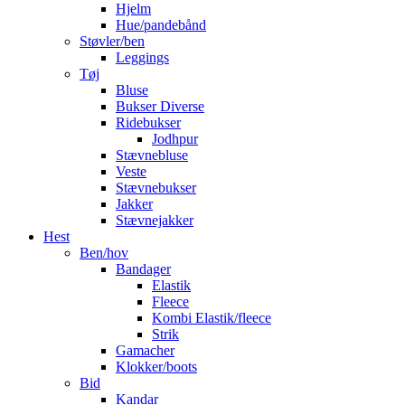
Hjelm
Hue/pandebånd
Støvler/ben
Leggings
Tøj
Bluse
Bukser Diverse
Ridebukser
Jodhpur
Stævnebluse
Veste
Stævnebukser
Jakker
Stævnejakker
Hest
Ben/hov
Bandager
Elastik
Fleece
Kombi Elastik/fleece
Strik
Gamacher
Klokker/boots
Bid
Kandar