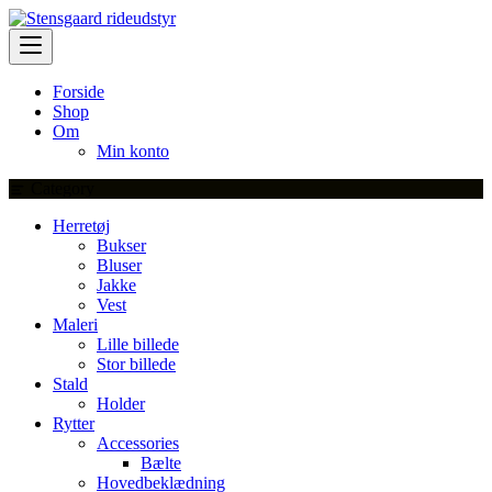
Skip
to
content
Forside
Shop
Om
Min konto
Category
Herretøj
Bukser
Bluser
Jakke
Vest
Maleri
Lille billede
Stor billede
Stald
Holder
Rytter
Accessories
Bælte
Hovedbeklædning