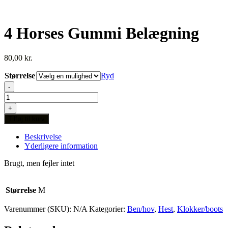
4 Horses Gummi Belægning
80,00
kr.
Størrelse
Ryd
-
4
Horses
+
Gummi
Tilføj til kurv
Belægning
antal
Beskrivelse
Yderligere information
Brugt, men fejler intet
Størrelse
M
Varenummer (SKU):
N/A
Kategorier:
Ben/hov
,
Hest
,
Klokker/boots