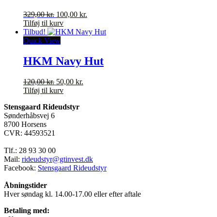
kan
Den
Den
329,00
kr.
100,00
kr.
vælges
oprindelige
aktuelle
Tilføj til kurv
på
pris
pris
Tilbud!
varesiden
var:
er:
Quick View
329,00 kr..
100,00 kr..
HKM Navy Hut
Den
Den
120,00
kr.
50,00
kr.
oprindelige
aktuelle
Tilføj til kurv
pris
pris
Stensgaard Rideudstyr
var:
er:
Sønderhåbsvej 6
120,00 kr..
50,00 kr..
8700 Horsens
CVR: 44593521
Tlf.: 28 93 30 00
Mail:
rideudstyr@gtinvest.dk
Facebook:
Stensgaard Rideudstyr
Åbningstider
Hver søndag kl. 14.00-17.00 eller efter aftale
Betaling med: