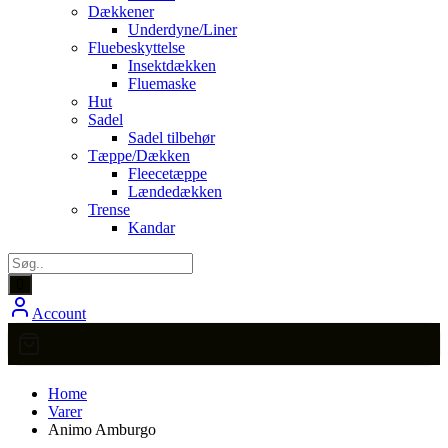
Dækkener
Underdyne/Liner
Fluebeskyttelse
Insektdækken
Fluemaske
Hut
Sadel
Sadel tilbehør
Tæppe/Dækken
Fleecetæppe
Lændedækken
Trense
Kandar
Account
Home
Varer
Animo Amburgo