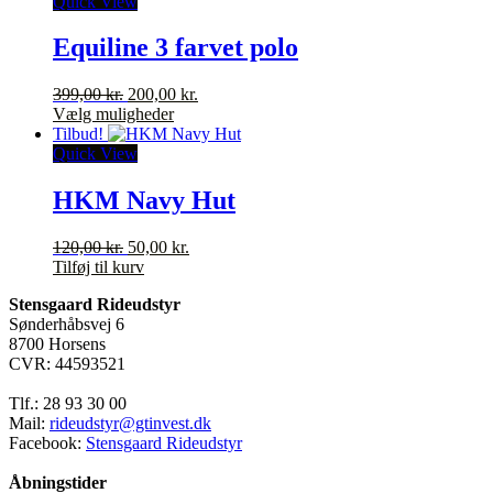
var:
har
er:
Quick View
1.429,00 kr..
flere
880,00 kr..
varianter.
Equiline 3 farvet polo
Mulighederne
kan
Den
Den
399,00
kr.
200,00
kr.
vælges
oprindelige
Dette
aktuelle
Vælg muligheder
på
pris
vare
pris
Tilbud!
varesiden
var:
har
er:
Quick View
399,00 kr..
flere
200,00 kr..
varianter.
HKM Navy Hut
Mulighederne
kan
Den
Den
120,00
kr.
50,00
kr.
vælges
oprindelige
aktuelle
Tilføj til kurv
på
pris
pris
varesiden
Stensgaard Rideudstyr
var:
er:
Sønderhåbsvej 6
120,00 kr..
50,00 kr..
8700 Horsens
CVR: 44593521
Tlf.: 28 93 30 00
Mail:
rideudstyr@gtinvest.dk
Facebook:
Stensgaard Rideudstyr
Åbningstider