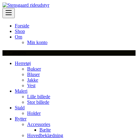
Skip
to
content
Forside
Shop
Om
Min konto
Category
Herretøj
Bukser
Bluser
Jakke
Vest
Maleri
Lille billede
Stor billede
Stald
Holder
Rytter
Accessories
Bælte
Hovedbeklædning