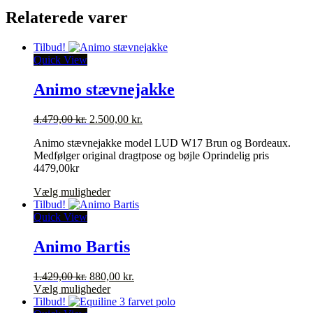
Relaterede varer
Tilbud!
Quick View
Animo stævnejakke
Den
Den
4.479,00
kr.
2.500,00
kr.
oprindelige
aktuelle
Animo stævnejakke model LUD W17 Brun og Bordeaux.
pris
pris
Medfølger original dragtpose og bøjle Oprindelig pris
var:
er:
4479,00kr
4.479,00 kr..
2.500,00 kr..
Dette
Vælg muligheder
vare
Tilbud!
har
Quick View
flere
varianter.
Animo Bartis
Mulighederne
kan
Den
Den
1.429,00
kr.
880,00
kr.
vælges
oprindelige
Dette
aktuelle
Vælg muligheder
på
pris
vare
pris
Tilbud!
varesiden