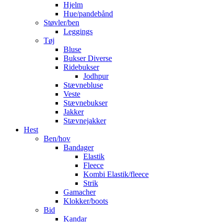
Hjelm
Hue/pandebånd
Støvler/ben
Leggings
Tøj
Bluse
Bukser Diverse
Ridebukser
Jodhpur
Stævnebluse
Veste
Stævnebukser
Jakker
Stævnejakker
Hest
Ben/hov
Bandager
Elastik
Fleece
Kombi Elastik/fleece
Strik
Gamacher
Klokker/boots
Bid
Kandar