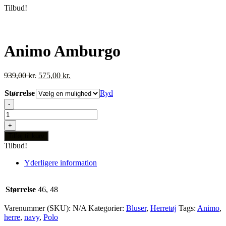
Tilbud!
Animo Amburgo
Den
Den
939,00
kr.
575,00
kr.
oprindelige
aktuelle
Størrelse
pris
pris
Ryd
var:
er:
-
939,00 kr..
575,00 kr..
Animo
Amburgo
+
antal
Tilføj til kurv
Tilbud!
Yderligere information
Størrelse
46, 48
Varenummer (SKU):
N/A
Kategorier:
Bluser
,
Herretøj
Tags:
Animo
,
herre
,
navy
,
Polo