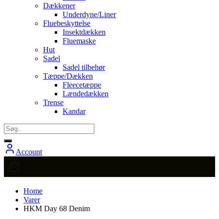
Dækkener
Underdyne/Liner
Fluebeskyttelse
Insektdækken
Fluemaske
Hut
Sadel
Sadel tilbehør
Tæppe/Dækken
Fleecetæppe
Lændedækken
Trense
Kandar
Account
Home
Varer
HKM Day 68 Denim