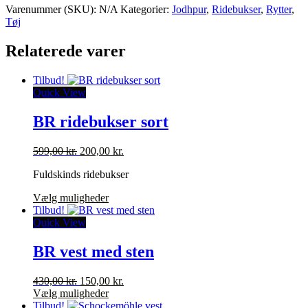
Varenummer (SKU):
N/A
Kategorier:
Jodhpur
,
Ridebukser
,
Rytter
,
Tøj
Relaterede varer
Tilbud!
Quick View
BR ridebukser sort
Den
Den
599,00
kr.
200,00
kr.
oprindelige
aktuelle
Fuldskinds ridebukser
pris
pris
var:
er:
Dette
Vælg muligheder
599,00 kr..
200,00 kr..
vare
Tilbud!
har
Quick View
flere
varianter.
BR vest med sten
Mulighederne
kan
Den
Den
430,00
kr.
150,00
kr.
vælges
oprindelige
Dette
aktuelle
Vælg muligheder
på
pris
vare
pris
Tilbud!