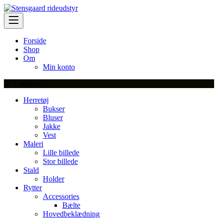
Skip
to
content
Forside
Shop
Om
Min konto
Category
Herretøj
Bukser
Bluser
Jakke
Vest
Maleri
Lille billede
Stor billede
Stald
Holder
Rytter
Accessories
Bælte
Hovedbeklædning