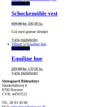
varesiden
var:
har
er:
Quick View
430,00 kr..
flere
150,00 kr..
varianter.
Schockemöhle vest
Mulighederne
kan
Den
Den
659,00
kr.
300,00
kr.
vælges
oprindelige
aktuelle
på
Grå med grønne detaljer
pris
pris
varesiden
var:
er:
Dette
Vælg muligheder
659,00 kr..
300,00 kr..
vare
Tilbud!
har
Quick View
flere
varianter.
Equiline hue
Mulighederne
kan
Den
Den
225,00
kr.
150,00
kr.
vælges
oprindelige
Dette
aktuelle
Vælg muligheder
på
pris
vare
pris
varesiden
Stensgaard Rideudstyr
var:
har
er:
Sønderhåbsvej 6
225,00 kr..
flere
150,00 kr..
8700 Horsens
varianter.
CVR: 44593521
Mulighederne
kan
Tlf.: 28 93 30 00
vælges
Mail:
rideudstyr@gtinvest.dk