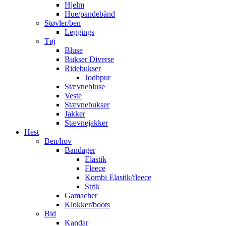
Hjelm
Hue/pandebånd
Støvler/ben
Leggings
Tøj
Bluse
Bukser Diverse
Ridebukser
Jodhpur
Stævnebluse
Veste
Stævnebukser
Jakker
Stævnejakker
Hest
Ben/hov
Bandager
Elastik
Fleece
Kombi Elastik/fleece
Strik
Gamacher
Klokker/boots
Bid
Kandar