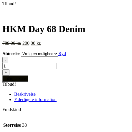
Tilbud!
HKM Day 68 Denim
Den
Den
789,00
kr.
200,00
kr.
oprindelige
aktuelle
Størrelse
pris
pris
Ryd
var:
er:
-
789,00 kr..
200,00 kr..
HKM
Day
+
68
Tilføj til kurv
Denim
Tilbud!
antal
Beskrivelse
Yderligere information
Fuldskind
Størrelse
38