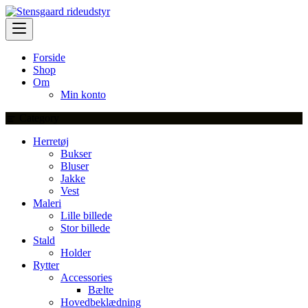
Skip
to
content
Forside
Shop
Om
Min konto
Category
Herretøj
Bukser
Bluser
Jakke
Vest
Maleri
Lille billede
Stor billede
Stald
Holder
Rytter
Accessories
Bælte
Hovedbeklædning