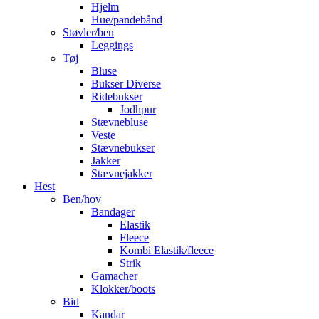
Hjelm
Hue/pandebånd
Støvler/ben
Leggings
Tøj
Bluse
Bukser Diverse
Ridebukser
Jodhpur
Stævnebluse
Veste
Stævnebukser
Jakker
Stævnejakker
Hest
Ben/hov
Bandager
Elastik
Fleece
Kombi Elastik/fleece
Strik
Gamacher
Klokker/boots
Bid
Kandar