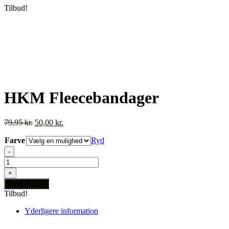
Tilbud!
HKM Fleecebandager
Den
Den
79,95
kr.
50,00
kr.
oprindelige
aktuelle
Farve
pris
pris
Ryd
var:
er:
-
79,95 kr..
50,00 kr..
HKM
Fleecebandager
+
antal
Tilføj til kurv
Tilbud!
Yderligere information