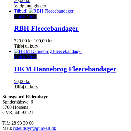
50,00
kr.
vælges
Dette
Vælg muligheder
på
vare
Tilbud!
varesiden
har
Quick View
flere
varianter.
RBH Fleecebandager
Mulighederne
kan
Den
Den
329,00
kr.
100,00
kr.
vælges
oprindelige
aktuelle
Tilføj til kurv
på
pris
pris
varesiden
var:
er:
Quick View
329,00 kr..
100,00 kr..
HKM Dannebrog Fleecebandager
50,00
kr.
Tilføj til kurv
Stensgaard Rideudstyr
Sønderhåbsvej 6
8700 Horsens
CVR: 44593521
Tlf.: 28 93 30 00
Mail:
rideudstyr@gtinvest.dk