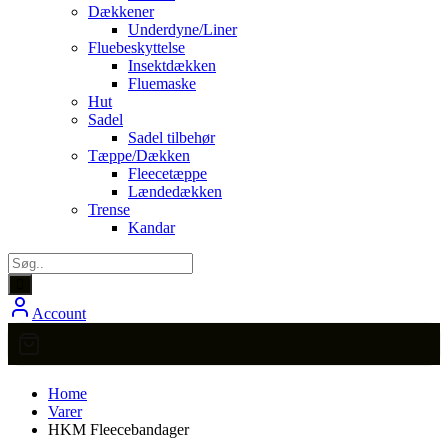
Dækkener
Underdyne/Liner
Fluebeskyttelse
Insektdækken
Fluemaske
Hut
Sadel
Sadel tilbehør
Tæppe/Dækken
Fleecetæppe
Lændedækken
Trense
Kandar
Account
Home
Varer
HKM Fleecebandager