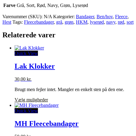
Farve
Grå, Sort, Rød, Navy, Grøn, Lyserød
Varenummer (SKU):
N/A
Kategorier:
Bandager
,
Ben/hov
,
Fleece
,
Hest
Tags:
Fleecebandager
,
grå
,
grøn
,
HKM
,
lyserød
,
navy
,
rød
,
sort
Relaterede varer
Quick View
Lak Klokker
30,00
kr.
Brugt men fejler intet. Mangler en enkelt sten på den ene.
Dette
Vælg muligheder
vare
har
Quick View
flere
varianter.
MH Fleecebandager
Mulighederne
kan