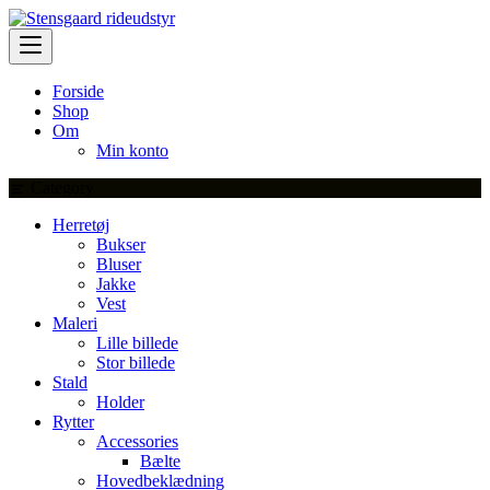
Skip
to
content
Forside
Shop
Om
Min konto
Category
Herretøj
Bukser
Bluser
Jakke
Vest
Maleri
Lille billede
Stor billede
Stald
Holder
Rytter
Accessories
Bælte
Hovedbeklædning