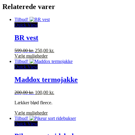
Relaterede varer
Tilbud!
Quick View
BR vest
Den
Den
599,00
kr.
250,00
kr.
oprindelige
Dette
aktuelle
Vælg muligheder
pris
vare
pris
Tilbud!
var:
har
er:
Quick View
599,00 kr..
flere
250,00 kr..
varianter.
Maddox termojakke
Mulighederne
kan
Den
Den
200,00
kr.
100,00
kr.
vælges
oprindelige
aktuelle
på
Lækker blød fleece.
pris
pris
varesiden
var:
er:
Dette
Vælg muligheder
200,00 kr..
100,00 kr..
vare
Tilbud!
har
Quick View
flere
varianter.