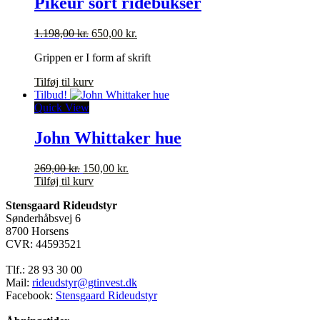
Pikeur sort ridebukser
Mulighederne
kan
Den
Den
1.198,00
kr.
650,00
kr.
vælges
oprindelige
aktuelle
på
Grippen er I form af skrift
pris
pris
varesiden
var:
er:
Tilføj til kurv
1.198,00 kr..
650,00 kr..
Tilbud!
Quick View
John Whittaker hue
Den
Den
269,00
kr.
150,00
kr.
oprindelige
aktuelle
Tilføj til kurv
pris
pris
Stensgaard Rideudstyr
var:
er:
Sønderhåbsvej 6
269,00 kr..
150,00 kr..
8700 Horsens
CVR: 44593521
Tlf.: 28 93 30 00
Mail:
rideudstyr@gtinvest.dk
Facebook:
Stensgaard Rideudstyr