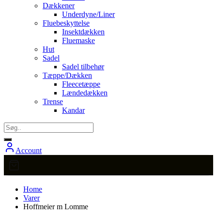
Dækkener
Underdyne/Liner
Fluebeskyttelse
Insektdækken
Fluemaske
Hut
Sadel
Sadel tilbehør
Tæppe/Dækken
Fleecetæppe
Lændedækken
Trense
Kandar
Account
Home
Varer
Hoffmeier m Lomme