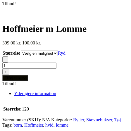
Tilbud!
Hoffmeier m Lomme
Den
Den
399,00
kr.
100,00
kr.
oprindelige
aktuelle
Størrelse
pris
pris
Ryd
var:
er:
-
399,00 kr..
100,00 kr..
Hoffmeier
m
+
Lomme
Tilføj til kurv
antal
Tilbud!
Yderligere information
Størrelse
120
Varenummer (SKU):
N/A
Kategorier:
Rytter
,
Stævnebukser
,
Tøj
Tags:
børn
,
Hoffmeier
,
hvid
,
lomme