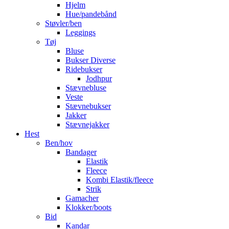
Hjelm
Hue/pandebånd
Støvler/ben
Leggings
Tøj
Bluse
Bukser Diverse
Ridebukser
Jodhpur
Stævnebluse
Veste
Stævnebukser
Jakker
Stævnejakker
Hest
Ben/hov
Bandager
Elastik
Fleece
Kombi Elastik/fleece
Strik
Gamacher
Klokker/boots
Bid
Kandar