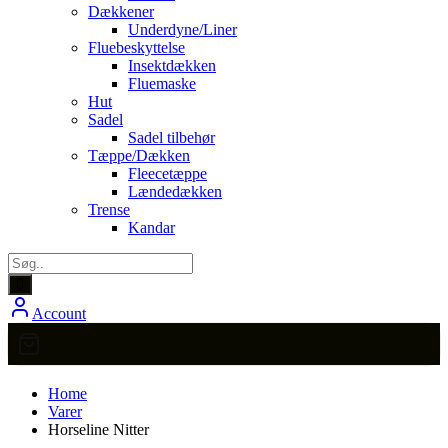
Dækkener
Underdyne/Liner
Fluebeskyttelse
Insektdækken
Fluemaske
Hut
Sadel
Sadel tilbehør
Tæppe/Dækken
Fleecetæppe
Lændedækken
Trense
Kandar
Account
Home
Varer
Horseline Nitter