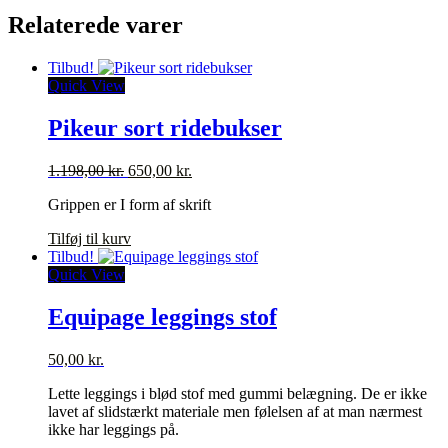
Relaterede varer
Tilbud!
Quick View
Pikeur sort ridebukser
Den
Den
1.198,00
kr.
650,00
kr.
oprindelige
aktuelle
Grippen er I form af skrift
pris
pris
var:
er:
Tilføj til kurv
1.198,00 kr..
650,00 kr..
Tilbud!
Quick View
Equipage leggings stof
50,00
kr.
Lette leggings i blød stof med gummi belægning. De er ikke
lavet af slidstærkt materiale men følelsen af at man nærmest
ikke har leggings på.