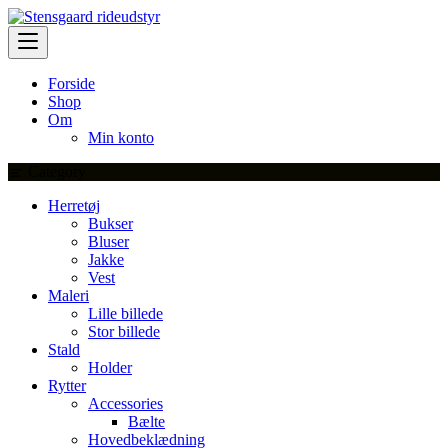
Skip
to
content
Forside
Shop
Om
Min konto
Category
Herretøj
Bukser
Bluser
Jakke
Vest
Maleri
Lille billede
Stor billede
Stald
Holder
Rytter
Accessories
Bælte
Hovedbeklædning