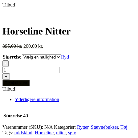
Tilbud!
Horseline Nitter
Den
Den
395,00
kr.
200,00
kr.
oprindelige
aktuelle
Størrelse
pris
pris
Ryd
var:
er:
-
395,00 kr..
200,00 kr..
Horseline
Nitter
+
antal
Tilføj til kurv
Tilbud!
Yderligere information
Størrelse
40
Varenummer (SKU):
N/A
Kategorier:
Rytter
,
Stævnebukser
,
Tøj
Tags:
fuldskind
,
Horseline
,
nitter
,
sølv