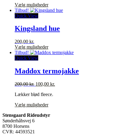
Dette
Vælg muligheder
vare
Tilbud!
har
Quick View
flere
varianter.
Kingsland hue
Mulighederne
kan
200,00
kr.
vælges
Dette
Vælg muligheder
på
vare
Tilbud!
varesiden
har
Quick View
flere
varianter.
Maddox termojakke
Mulighederne
kan
Den
Den
200,00
kr.
100,00
kr.
vælges
oprindelige
aktuelle
på
Lækker blød fleece.
pris
pris
varesiden
var:
er:
Dette
Vælg muligheder
200,00 kr..
100,00 kr..
vare
Stensgaard Rideudstyr
har
Sønderhåbsvej 6
flere
8700 Horsens
varianter.
CVR: 44593521
Mulighederne