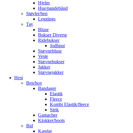
Hjelm
Hue/pandebånd
Støvler/ben
Leggings
Tøj
Bluse
Bukser Diverse
Ridebukser
Jodhpur
Stævnebluse
Veste
Stævnebukser
Jakker
Stævnejakker
Hest
Ben/hov
Bandager
Elastik
Fleece
Kombi Elastik/fleece
Strik
Gamacher
Klokker/boots
Bid
Kandar