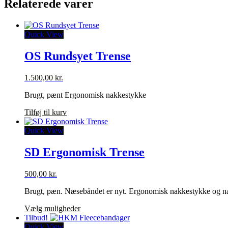
Relaterede varer
Quick View
OS Rundsyet Trense
1.500,00
kr.
Brugt, pænt Ergonomisk nakkestykke
Tilføj til kurv
Quick View
SD Ergonomisk Trense
500,00
kr.
Brugt, pæn. Næsebåndet er nyt. Ergonomisk nakkestykke og 
Dette
Vælg muligheder
vare
Tilbud!
har
Quick View