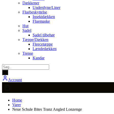
Dækkener
Underdyne/Liner
Fluebeskyttelse
Insektdækken
Fluemaske
Hut
Sadel
Sadel tilbehør
Tæppe/Dækken
Fleecetæppe
Lændedækken
Trense
Kandar
Account
Home
Varer
Neue Schule Bites Tranz Angled Lonzenge