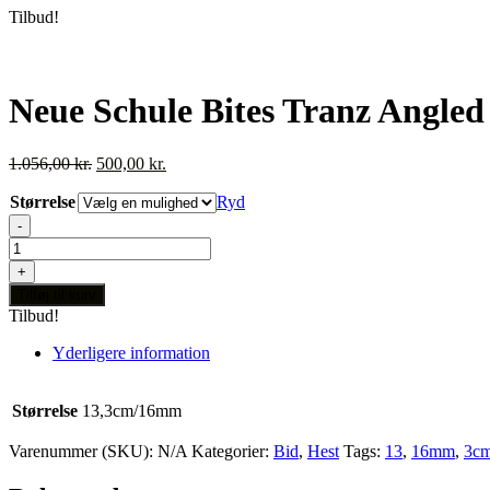
Tilbud!
Neue Schule Bites Tranz Angle
Den
Den
1.056,00
kr.
500,00
kr.
oprindelige
aktuelle
Størrelse
pris
pris
Ryd
var:
er:
-
1.056,00 kr..
500,00 kr..
Neue
Schule
+
Bites
Tilføj til kurv
Tranz
Tilbud!
Angled
Lonzenge
Yderligere information
antal
Størrelse
13,3cm/16mm
Varenummer (SKU):
N/A
Kategorier:
Bid
,
Hest
Tags:
13
,
16mm
,
3c