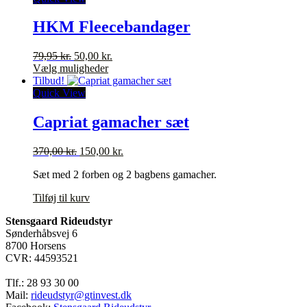
flere
varianter.
HKM Fleecebandager
Mulighederne
kan
Den
Den
79,95
kr.
50,00
kr.
vælges
oprindelige
Dette
aktuelle
Vælg muligheder
på
pris
vare
pris
Tilbud!
varesiden
var:
har
er:
Quick View
79,95 kr..
flere
50,00 kr..
varianter.
Capriat gamacher sæt
Mulighederne
kan
Den
Den
370,00
kr.
150,00
kr.
vælges
oprindelige
aktuelle
på
Sæt med 2 forben og 2 bagbens gamacher.
pris
pris
varesiden
var:
er:
Tilføj til kurv
370,00 kr..
150,00 kr..
Stensgaard Rideudstyr
Sønderhåbsvej 6
8700 Horsens
CVR: 44593521
Tlf.: 28 93 30 00
Mail:
rideudstyr@gtinvest.dk