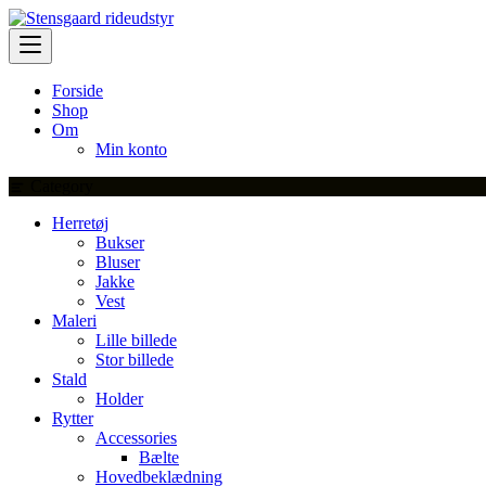
Skip
to
content
Forside
Shop
Om
Min konto
Category
Herretøj
Bukser
Bluser
Jakke
Vest
Maleri
Lille billede
Stor billede
Stald
Holder
Rytter
Accessories
Bælte
Hovedbeklædning