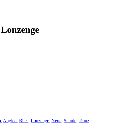
d Lonzenge
m
,
Angled
,
Bites
,
Lonzenge
,
Neue
,
Schule
,
Tranz