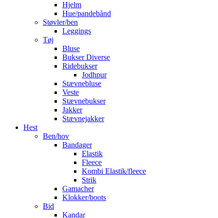
Hjelm
Hue/pandebånd
Støvler/ben
Leggings
Tøj
Bluse
Bukser Diverse
Ridebukser
Jodhpur
Stævnebluse
Veste
Stævnebukser
Jakker
Stævnejakker
Hest
Ben/hov
Bandager
Elastik
Fleece
Kombi Elastik/fleece
Strik
Gamacher
Klokker/boots
Bid
Kandar