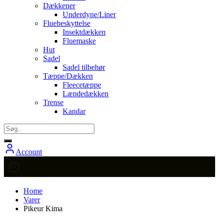
Dækkener
Underdyne/Liner
Fluebeskyttelse
Insektdækken
Fluemaske
Hut
Sadel
Sadel tilbehør
Tæppe/Dækken
Fleecetæppe
Lændedækken
Trense
Kandar
Account
Home
Varer
Pikeur Kima