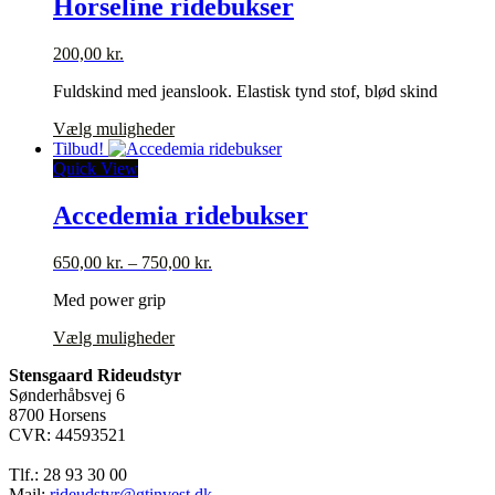
Horseline ridebukser
Mulighederne
kan
200,00
kr.
vælges
på
Fuldskind med jeanslook. Elastisk tynd stof, blød skind
varesiden
Dette
Vælg muligheder
vare
Tilbud!
har
Quick View
flere
varianter.
Accedemia ridebukser
Mulighederne
kan
Prisinterval:
650,00
kr.
–
750,00
kr.
vælges
650,00 kr.
på
Med power grip
til
varesiden
750,00 kr.
Dette
Vælg muligheder
vare
Stensgaard Rideudstyr
har
Sønderhåbsvej 6
flere
8700 Horsens
varianter.
CVR: 44593521
Mulighederne
kan
Tlf.: 28 93 30 00
vælges
Mail:
rideudstyr@gtinvest.dk