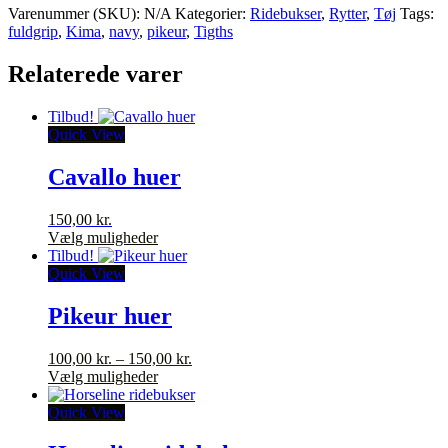
Varenummer (SKU):
N/A
Kategorier:
Ridebukser
,
Rytter
,
Tøj
Tags:
fuldgrip
,
Kima
,
navy
,
pikeur
,
Tigths
Relaterede varer
Tilbud!
Quick View
Cavallo huer
150,00
kr.
Dette
Vælg muligheder
vare
Tilbud!
har
Quick View
flere
varianter.
Pikeur huer
Mulighederne
kan
Prisinterval:
100,00
kr.
–
150,00
kr.
vælges
Dette
100,00 kr.
Vælg muligheder
på
vare
til
varesiden
har
150,00 kr.
Quick View
flere
varianter.