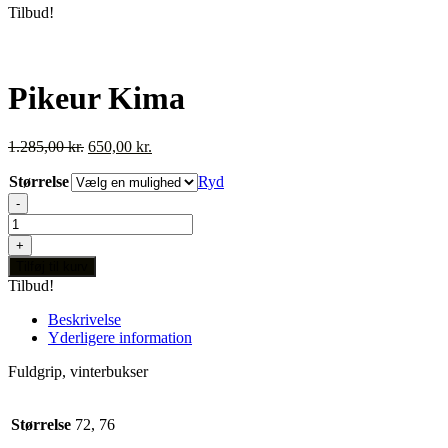
Tilbud!
Pikeur Kima
Den
Den
1.285,00
kr.
650,00
kr.
oprindelige
aktuelle
Størrelse
pris
pris
Ryd
var:
er:
-
1.285,00 kr..
650,00 kr..
Pikeur
Kima
+
antal
Tilføj til kurv
Tilbud!
Beskrivelse
Yderligere information
Fuldgrip, vinterbukser
Størrelse
72, 76