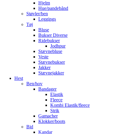
Hjelm
Hue/pandebånd
Støvler/ben
Leggings
Tøj
Bluse
Bukser Diverse
Ridebukser
Jodhpur
Stævnebluse
Veste
Stævnebukser
Jakker
Stævnejakker
Hest
Ben/hov
Bandager
Elastik
Fleece
Kombi Elastik/fleece
Strik
Gamacher
Klokker/boots
Bid
Kandar