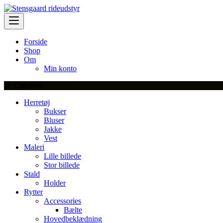
Skip
to
content
Forside
Shop
Om
Min konto
Category
Herretøj
Bukser
Bluser
Jakke
Vest
Maleri
Lille billede
Stor billede
Stald
Holder
Rytter
Accessories
Bælte
Hovedbeklædning