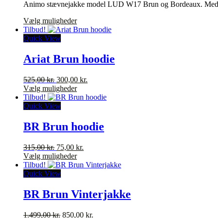
Animo stævnejakke model LUD W17 Brun og Bordeaux. Medfølge
pris
pris
varesiden
var:
er:
Dette
Vælg muligheder
4.479,00 kr..
2.500,00 kr..
vare
Tilbud!
har
Quick View
flere
varianter.
Ariat Brun hoodie
Mulighederne
kan
Den
Den
525,00
kr.
300,00
kr.
vælges
oprindelige
Dette
aktuelle
Vælg muligheder
på
pris
vare
pris
Tilbud!
varesiden
var:
har
er:
Quick View
525,00 kr..
flere
300,00 kr..
varianter.
BR Brun hoodie
Mulighederne
kan
Den
Den
315,00
kr.
75,00
kr.
vælges
oprindelige
Dette
aktuelle
Vælg muligheder
på
pris
vare
pris
Tilbud!
varesiden
var:
har
er:
Quick View
315,00 kr..
flere
75,00 kr..
varianter.
BR Brun Vinterjakke
Mulighederne
kan
Den
Den
1.499,00
kr.
850,00
kr.
vælges