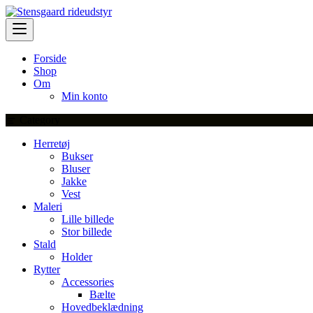
Skip
to
content
Forside
Shop
Om
Min konto
Category
Herretøj
Bukser
Bluser
Jakke
Vest
Maleri
Lille billede
Stor billede
Stald
Holder
Rytter
Accessories
Bælte
Hovedbeklædning