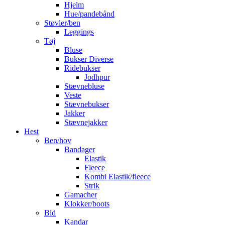
Hjelm
Hue/pandebånd
Støvler/ben
Leggings
Tøj
Bluse
Bukser Diverse
Ridebukser
Jodhpur
Stævnebluse
Veste
Stævnebukser
Jakker
Stævnejakker
Hest
Ben/hov
Bandager
Elastik
Fleece
Kombi Elastik/fleece
Strik
Gamacher
Klokker/boots
Bid
Kandar