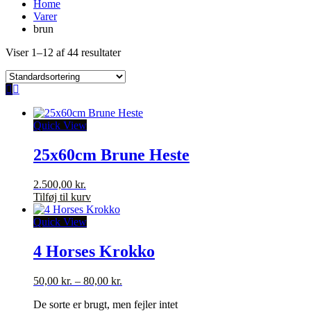
Home
Varer
brun
Viser 1–12 af 44 resultater
Quick View
25x60cm Brune Heste
2.500,00
kr.
Tilføj til kurv
Quick View
4 Horses Krokko
Prisinterval:
50,00
kr.
–
80,00
kr.
50,00 kr.
De sorte er brugt, men fejler intet
til