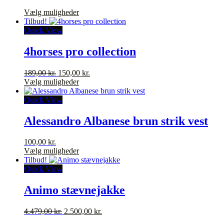
80,00 kr.
Dette
Vælg muligheder
vare
Tilbud!
har
Quick View
flere
varianter.
4horses pro collection
Mulighederne
kan
Den
Den
189,00
kr.
150,00
kr.
vælges
oprindelige
Dette
aktuelle
Vælg muligheder
på
pris
vare
pris
varesiden
var:
har
er:
Quick View
189,00 kr..
flere
150,00 kr..
varianter.
Alessandro Albanese brun strik vest
Mulighederne
kan
100,00
kr.
vælges
Dette
Vælg muligheder
på
vare
Tilbud!
varesiden
har
Quick View
flere
varianter.
Animo stævnejakke
Mulighederne
kan
Den
Den
4.479,00
kr.
2.500,00
kr.
vælges
oprindelige
aktuelle
på