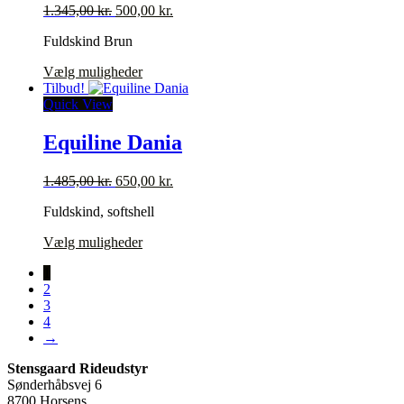
Den
Den
1.345,00
kr.
500,00
kr.
vælges
oprindelige
aktuelle
på
Fuldskind Brun
pris
pris
varesiden
var:
er:
Dette
Vælg muligheder
1.345,00 kr..
500,00 kr..
vare
Tilbud!
har
Quick View
flere
varianter.
Equiline Dania
Mulighederne
kan
Den
Den
1.485,00
kr.
650,00
kr.
vælges
oprindelige
aktuelle
på
Fuldskind, softshell
pris
pris
varesiden
var:
er:
Dette
Vælg muligheder
1.485,00 kr..
650,00 kr..
vare
1
har
2
flere
3
varianter.
4
Mulighederne
→
kan
vælges
Stensgaard Rideudstyr
på
Sønderhåbsvej 6
varesiden
8700 Horsens