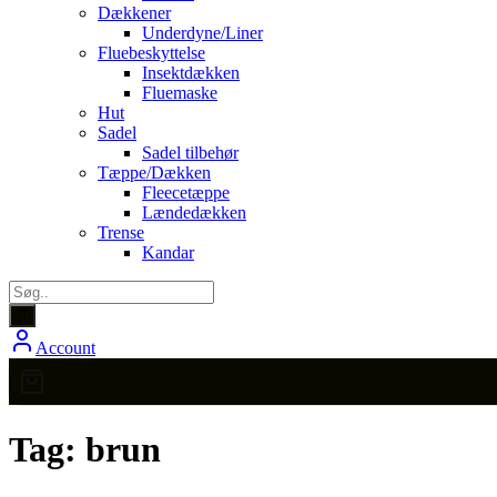
Dækkener
Underdyne/Liner
Fluebeskyttelse
Insektdækken
Fluemaske
Hut
Sadel
Sadel tilbehør
Tæppe/Dækken
Fleecetæppe
Lændedækken
Trense
Kandar
Account
Tag:
brun