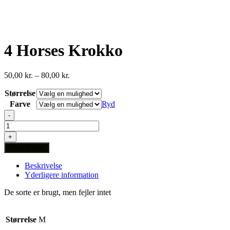
4 Horses Krokko
Prisinterval:
50,00
kr.
–
80,00
kr.
50,00 kr.
Størrelse
til
80,00 kr.
Farve
Ryd
-
4
Horses
+
Krokko
Tilføj til kurv
antal
Beskrivelse
Yderligere information
De sorte er brugt, men fejler intet
Størrelse
M