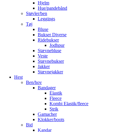
Hjelm
Hue/pandebånd
Støvler/ben
Leggings
Tøj
Bluse
Bukser Diverse
Ridebukser
Jodhpur
Stævnebluse
Veste
Stævnebukser
Jakker
Stævnejakker
Hest
Ben/hov
Bandager
Elastik
Fleece
Kombi Elastik/fleece
Strik
Gamacher
Klokker/boots
Bid
Kandar