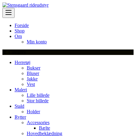
Skip
to
content
Forside
Shop
Om
Min konto
Category
Herretøj
Bukser
Bluser
Jakke
Vest
Maleri
Lille billede
Stor billede
Stald
Holder
Rytter
Accessories
Bælte
Hovedbeklædning