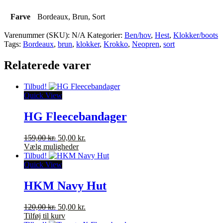
Farve
Bordeaux, Brun, Sort
Varenummer (SKU):
N/A
Kategorier:
Ben/hov
,
Hest
,
Klokker/boots
Tags:
Bordeaux
,
brun
,
klokker
,
Krokko
,
Neopren
,
sort
Relaterede varer
Tilbud!
Quick View
HG Fleecebandager
Den
Den
159,00
kr.
50,00
kr.
oprindelige
Dette
aktuelle
Vælg muligheder
pris
vare
pris
Tilbud!
var:
har
er:
Quick View
159,00 kr..
flere
50,00 kr..
varianter.
HKM Navy Hut
Mulighederne
kan
Den
Den
120,00
kr.
50,00
kr.
vælges
oprindelige
aktuelle
Tilføj til kurv
på