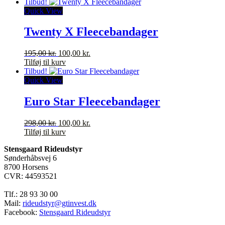
pris
pris
Tilbud!
varesiden
var:
er:
Quick View
120,00 kr..
50,00 kr..
Twenty X Fleecebandager
Den
Den
195,00
kr.
100,00
kr.
oprindelige
aktuelle
Tilføj til kurv
pris
pris
Tilbud!
var:
er:
Quick View
195,00 kr..
100,00 kr..
Euro Star Fleecebandager
Den
Den
298,00
kr.
100,00
kr.
oprindelige
aktuelle
Tilføj til kurv
pris
pris
Stensgaard Rideudstyr
var:
er:
Sønderhåbsvej 6
298,00 kr..
100,00 kr..
8700 Horsens
CVR: 44593521
Tlf.: 28 93 30 00
Mail:
rideudstyr@gtinvest.dk
Facebook:
Stensgaard Rideudstyr