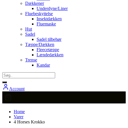
Dækkener
Underdyne/Liner
Fluebeskyttelse
Insektdækken
Fluemaske
Hut
Sadel
Sadel tilbehør
Tæppe/Dækken
Fleecetæppe
Lændedækken
Trense
Kandar
Account
Home
Varer
4 Horses Krokko