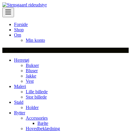
Skip
to
content
Forside
Shop
Om
Min konto
Category
Herretøj
Bukser
Bluser
Jakke
Vest
Maleri
Lille billede
Stor billede
Stald
Holder
Rytter
Accessories
Bælte
Hovedbeklædning