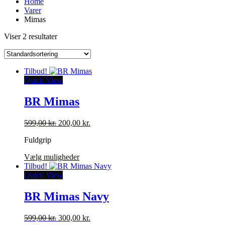
Home
Varer
Mimas
Viser 2 resultater
Tilbud!
Quick View
BR Mimas
Den
Den
599,00
kr.
200,00
kr.
oprindelige
aktuelle
Fuldgrip
pris
pris
var:
er:
Dette
Vælg muligheder
599,00 kr..
200,00 kr..
vare
Tilbud!
har
Quick View
flere
varianter.
BR Mimas Navy
Mulighederne
kan
Den
Den
599,00
kr.
300,00
kr.
vælges