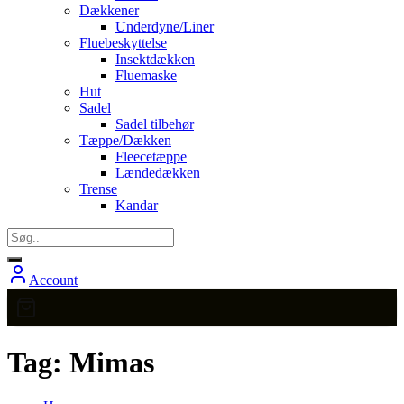
Dækkener
Underdyne/Liner
Fluebeskyttelse
Insektdækken
Fluemaske
Hut
Sadel
Sadel tilbehør
Tæppe/Dækken
Fleecetæppe
Lændedækken
Trense
Kandar
Account
Tag:
Mimas