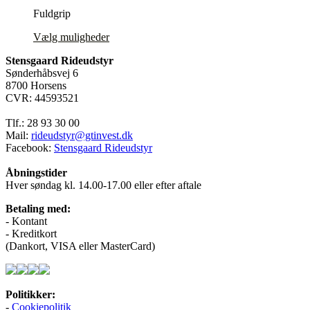
oprindelige
aktuelle
på
Fuldgrip
pris
pris
varesiden
var:
er:
Dette
Vælg muligheder
599,00 kr..
300,00 kr..
vare
Stensgaard Rideudstyr
har
Sønderhåbsvej 6
flere
8700 Horsens
varianter.
CVR: 44593521
Mulighederne
kan
Tlf.: 28 93 30 00
vælges
Mail:
rideudstyr@gtinvest.dk
på
Facebook:
Stensgaard Rideudstyr
varesiden
Åbningstider
Hver søndag kl. 14.00-17.00 eller efter aftale
Betaling med:
- Kontant
- Kreditkort
(Dankort, VISA eller MasterCard)
Politikker:
-
Cookiepolitik