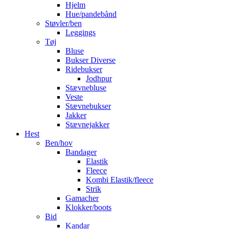
Hjelm
Hue/pandebånd
Støvler/ben
Leggings
Tøj
Bluse
Bukser Diverse
Ridebukser
Jodhpur
Stævnebluse
Veste
Stævnebukser
Jakker
Stævnejakker
Hest
Ben/hov
Bandager
Elastik
Fleece
Kombi Elastik/fleece
Strik
Gamacher
Klokker/boots
Bid
Kandar