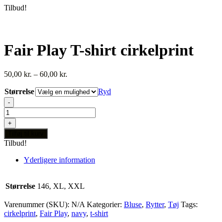
Tilbud!
Fair Play T-shirt cirkelprint
Prisinterval:
50,00
kr.
–
60,00
kr.
50,00 kr.
Størrelse
til
Ryd
60,00 kr.
-
Fair
Play
+
T-
Tilføj til kurv
shirt
Tilbud!
cirkelprint
antal
Yderligere information
Størrelse
146, XL, XXL
Varenummer (SKU):
N/A
Kategorier:
Bluse
,
Rytter
,
Tøj
Tags:
cirkelprint
,
Fair Play
,
navy
,
t-shirt