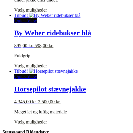
var:
er:
395,00 kr..
275,00 kr..
Dette
Vælg muligheder
vare
Tilbud!
har
Quick View
flere
varianter.
By Weber ridebukser blå
Mulighederne
kan
Den
Den
895,00
kr.
598,00
kr.
vælges
oprindelige
aktuelle
på
Fuldgrip
pris
pris
varesiden
var:
er:
Dette
Vælg muligheder
895,00 kr..
598,00 kr..
vare
Tilbud!
har
Quick View
flere
varianter.
Horsepilot stævnejakke
Mulighederne
kan
Den
Den
4.345,00
kr.
2.500,00
kr.
vælges
oprindelige
aktuelle
på
Meget let og luftig materiale
pris
pris
varesiden
var:
er:
Dette
Vælg muligheder
4.345,00 kr..
2.500,00 kr..
vare
Stensgaard Rideudstyr
har