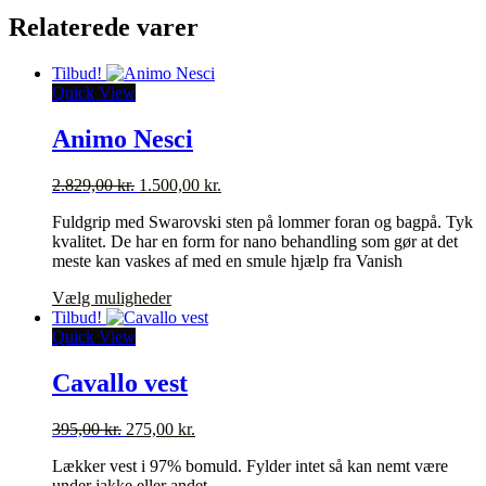
Relaterede varer
Tilbud!
Quick View
Animo Nesci
Den
Den
2.829,00
kr.
1.500,00
kr.
oprindelige
aktuelle
Fuldgrip med Swarovski sten på lommer foran og bagpå. Tyk
pris
pris
kvalitet. De har en form for nano behandling som gør at det
var:
er:
meste kan vaskes af med en smule hjælp fra Vanish
2.829,00 kr..
1.500,00 kr..
Dette
Vælg muligheder
vare
Tilbud!
har
Quick View
flere
varianter.
Cavallo vest
Mulighederne
kan
Den
Den
395,00
kr.
275,00
kr.
vælges
oprindelige
aktuelle
på
Lækker vest i 97% bomuld. Fylder intet så kan nemt være
pris
pris
varesiden
under jakke eller andet.