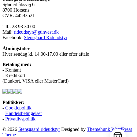
Sønderhåbsvej 6
flere
8700 Horsens
varianter.
CVR: 44593521
Mulighederne
kan
Tlf.: 28 93 30 00
vælges
Mail:
rideudstyr@gtinvest.dk
på
Facebook:
Stensgaard Rideudstyr
varesiden
Åbningstider
Hver søndag kl. 14.00-17.00 eller efter aftale
Betaling med:
- Kontant
- Kreditkort
(Dankort, VISA eller MasterCard)
Politikker:
-
Cookiepolitik
-
Handelsbetingelser
-
Privatlivspolitik
© 2026
Stensgaard rideudstyr
Designed by
Themehunk WordPress
Theme