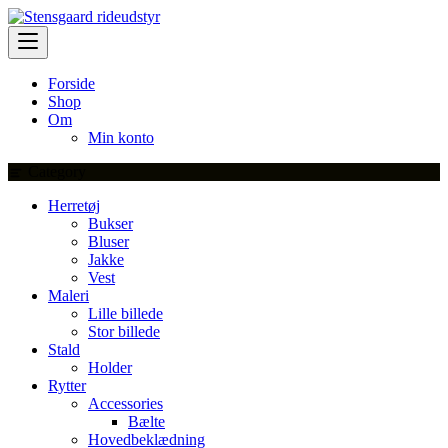
Skip
to
content
Forside
Shop
Om
Min konto
Category
Herretøj
Bukser
Bluser
Jakke
Vest
Maleri
Lille billede
Stor billede
Stald
Holder
Rytter
Accessories
Bælte
Hovedbeklædning