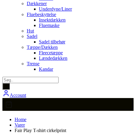
Dækkener
Underdyne/Liner
Fluebeskyttelse
Insektdækken
Fluemaske
Hut
Sadel
Sadel tilbehør
Tæppe/Dækken
Fleecetæppe
Lændedækken
Trense
Kandar
Account
Home
Varer
Fair Play T-shirt cirkelprint