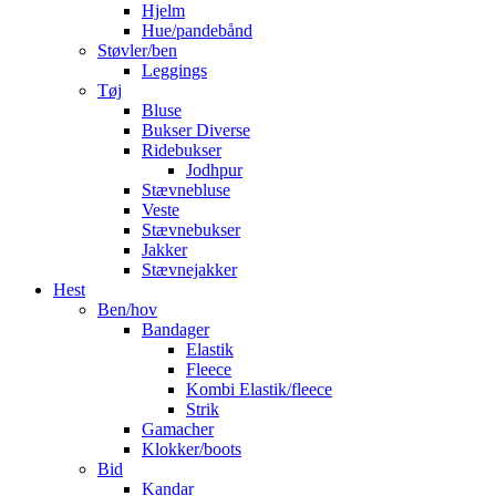
Hjelm
Hue/pandebånd
Støvler/ben
Leggings
Tøj
Bluse
Bukser Diverse
Ridebukser
Jodhpur
Stævnebluse
Veste
Stævnebukser
Jakker
Stævnejakker
Hest
Ben/hov
Bandager
Elastik
Fleece
Kombi Elastik/fleece
Strik
Gamacher
Klokker/boots
Bid
Kandar