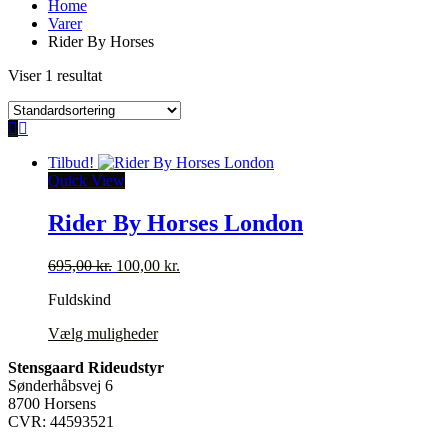
Home
Varer
Rider By Horses
Viser 1 resultat
Tilbud!
Quick View
Rider By Horses London
Den
Den
695,00
kr.
100,00
kr.
oprindelige
aktuelle
Fuldskind
pris
pris
var:
er:
Dette
Vælg muligheder
695,00 kr..
100,00 kr..
vare
Stensgaard Rideudstyr
har
Sønderhåbsvej 6
flere
8700 Horsens
varianter.
CVR: 44593521
Mulighederne
kan