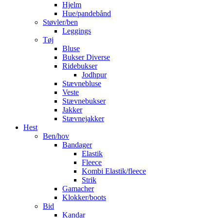
Hjelm
Hue/pandebånd
Støvler/ben
Leggings
Tøj
Bluse
Bukser Diverse
Ridebukser
Jodhpur
Stævnebluse
Veste
Stævnebukser
Jakker
Stævnejakker
Hest
Ben/hov
Bandager
Elastik
Fleece
Kombi Elastik/fleece
Strik
Gamacher
Klokker/boots
Bid
Kandar