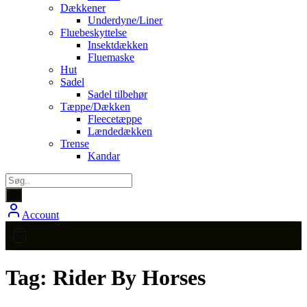
Dækkener
Underdyne/Liner
Fluebeskyttelse
Insektdækken
Fluemaske
Hut
Sadel
Sadel tilbehør
Tæppe/Dækken
Fleecetæppe
Lændedækken
Trense
Kandar
Account
Tag:
Rider By Horses