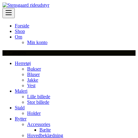
Skip
to
content
Forside
Shop
Om
Min konto
Category
Herretøj
Bukser
Bluser
Jakke
Vest
Maleri
Lille billede
Stor billede
Stald
Holder
Rytter
Accessories
Bælte
Hovedbeklædning