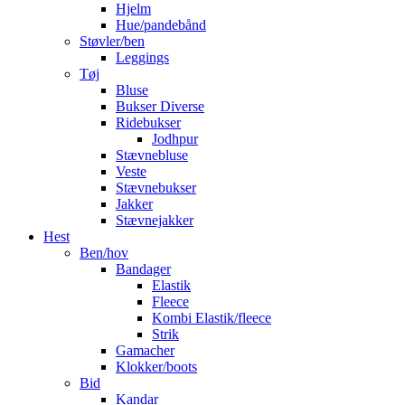
Hjelm
Hue/pandebånd
Støvler/ben
Leggings
Tøj
Bluse
Bukser Diverse
Ridebukser
Jodhpur
Stævnebluse
Veste
Stævnebukser
Jakker
Stævnejakker
Hest
Ben/hov
Bandager
Elastik
Fleece
Kombi Elastik/fleece
Strik
Gamacher
Klokker/boots
Bid
Kandar