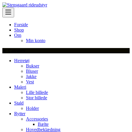
Skip
to
content
Forside
Shop
Om
Min konto
Category
Herretøj
Bukser
Bluser
Jakke
Vest
Maleri
Lille billede
Stor billede
Stald
Holder
Rytter
Accessories
Bælte
Hovedbeklædning