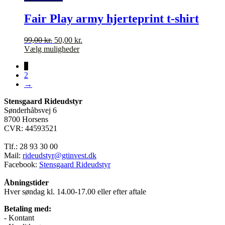
175,00 kr..
flere
50,00 kr..
varianter.
Fair Play army hjerteprint t-shirt
Mulighederne
kan
Den
Den
99,00
kr.
50,00
kr.
vælges
oprindelige
Dette
aktuelle
Vælg muligheder
på
pris
vare
pris
varesiden
1
var:
har
er:
2
99,00 kr..
flere
50,00 kr..
→
varianter.
Mulighederne
Stensgaard Rideudstyr
kan
Sønderhåbsvej 6
vælges
8700 Horsens
på
CVR: 44593521
varesiden
Tlf.: 28 93 30 00
Mail:
rideudstyr@gtinvest.dk
Facebook:
Stensgaard Rideudstyr
Åbningstider
Hver søndag kl. 14.00-17.00 eller efter aftale
Betaling med:
- Kontant