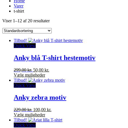
Home
Varer
t-shirt
Viser 1–12 af 20 resultater
Tilbud!
Quick View
Anky blå T-shirt hestemotiv
Den
Den
299,00
kr.
50,00
kr.
oprindelige
Dette
aktuelle
Vælg muligheder
pris
vare
pris
Tilbud!
var:
har
er:
Quick View
299,00 kr..
flere
50,00 kr..
varianter.
Anky zebra motiv
Mulighederne
kan
Den
Den
229,00
kr.
100,00
kr.
vælges
oprindelige
Dette
aktuelle
Vælg muligheder
på
pris
vare
pris
Tilbud!
varesiden
var:
har
er:
Quick View