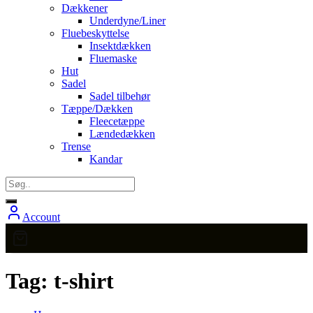
Dækkener
Underdyne/Liner
Fluebeskyttelse
Insektdækken
Fluemaske
Hut
Sadel
Sadel tilbehør
Tæppe/Dækken
Fleecetæppe
Lændedækken
Trense
Kandar
Account
Tag:
t-shirt