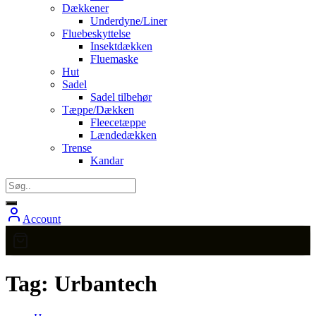
Dækkener
Underdyne/Liner
Fluebeskyttelse
Insektdækken
Fluemaske
Hut
Sadel
Sadel tilbehør
Tæppe/Dækken
Fleecetæppe
Lændedækken
Trense
Kandar
Account
Tag:
Urbantech