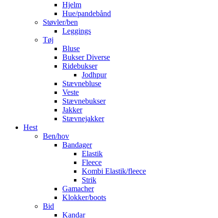
Hjelm
Hue/pandebånd
Støvler/ben
Leggings
Tøj
Bluse
Bukser Diverse
Ridebukser
Jodhpur
Stævnebluse
Veste
Stævnebukser
Jakker
Stævnejakker
Hest
Ben/hov
Bandager
Elastik
Fleece
Kombi Elastik/fleece
Strik
Gamacher
Klokker/boots
Bid
Kandar