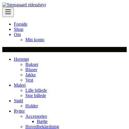
Skip
to
content
Forside
Shop
Om
Min konto
Category
Herretøj
Bukser
Bluser
Jakke
Vest
Maleri
Lille billede
Stor billede
Stald
Holder
Rytter
Accessories
Bælte
Hovedbeklædning