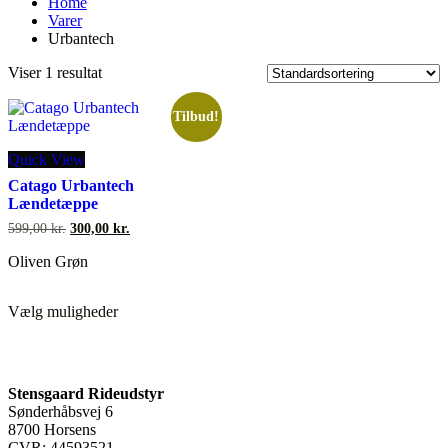
Home
Varer
Urbantech
Viser 1 resultat
Tilbud!
Quick View
Catago Urbantech
Lændetæppe
Den
Den
599,00
kr.
300,00
kr.
oprindelige
aktuelle
pris
pris
Oliven Grøn
var:
er:
599,00 kr..
300,00 kr..
Dette
Vælg muligheder
vare
har
flere
varianter.
Mulighederne
Stensgaard Rideudstyr
kan
Sønderhåbsvej 6
vælges
8700 Horsens
på
CVR: 44593521